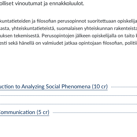
lliset vinoutumat ja ennakkoluulot.
kuntatieteiden ja filosofian perusopinnot suoritettuaan opiskelija
fiasta, yhteiskuntatieteistä, suomalaisen yhteiskunnan rakenteista
uksen tekemisestä. Perusopintojen jälkeen opiskelijalla on taito k
isesti sekä hänellä on valmiudet jatkaa opintojaan filosofian, polit
uction to Analyzing Social Phenomena (10 cr)
 Communication (5 cr)