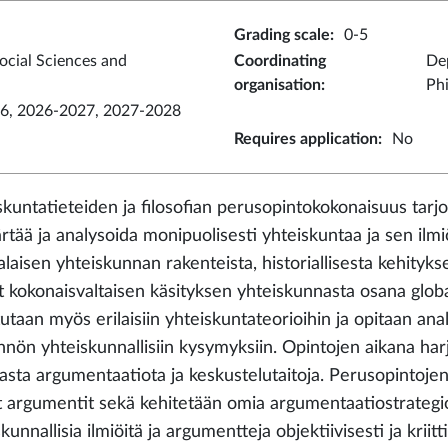
Grading scale
:
0-5
ocial Sciences and
Coordinating
Dep
organisation
:
Ph
6, 2026-2027, 2027-2028
Requires application
:
No
skuntatieteiden ja filosofian perusopintokokonaisuus tarjo
tää ja analysoida monipuolisesti yhteiskuntaa ja sen ilmi
laisen yhteiskunnan rakenteista, historiallisesta kehitykse
t kokonaisvaltaisen käsityksen yhteiskunnasta osana globa
tutaan myös erilaisiin yhteiskuntateorioihin ja opitaan an
nön yhteiskunnallisiin kysymyksiin. Opintojen aikana harjoi
asta argumentaatiota ja keskustelutaitoja. Perusopintoje
t argumentit sekä kehitetään omia argumentaatiostrategioi
kunnallisia ilmiöitä ja argumentteja objektiivisesti ja kri