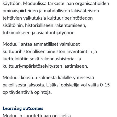
käyttöön. Moduulissa tarkastellaan organisaatioiden
ominaispiirteiden ja mahdollisten lakisääteisten
tehtävien vaikutuksia kulttuuriperintötiedon
sisältöihin, historialliseen rakentumiseen,
tutkimukseen ja asiantuntijatyöhön.
Moduuli antaa ammatilliset valmiudet
kulttuurihistoriallisen aineiston inventointiin ja
luettelointiin sekä rakennushistoria- ja
kulttuuriympäristöselvitysten laatimiseen.
Moduuli koostuu kolmesta kaikille yhteisestä
pakollisesta jaksosta. Lisäksi opiskelija voi valita 0-15
op täydentäviä opintoja.
Learning outcomes
Moduulin suoritettuaan opiskelija