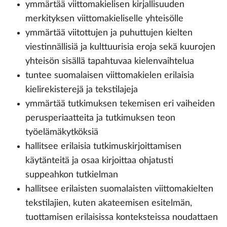
ymmärtää viittomakielisen kirjallisuuden
merkityksen viittomakieliselle yhteisölle
ymmärtää viitottujen ja puhuttujen kielten
viestinnällisiä ja kulttuurisia eroja sekä kuurojen
yhteisön sisällä tapahtuvaa kielenvaihtelua
tuntee suomalaisen viittomakielen erilaisia
kielirekisterejä ja tekstilajeja
ymmärtää tutkimuksen tekemisen eri vaiheiden
perusperiaatteita ja tutkimuksen teon
työelämäkytköksiä
hallitsee erilaisia tutkimuskirjoittamisen
käytänteitä ja osaa kirjoittaa ohjatusti
suppeahkon tutkielman
hallitsee erilaisten suomalaisten viittomakielten
tekstilajien, kuten akateemisen esitelmän,
tuottamisen erilaisissa konteksteissa noudattaen