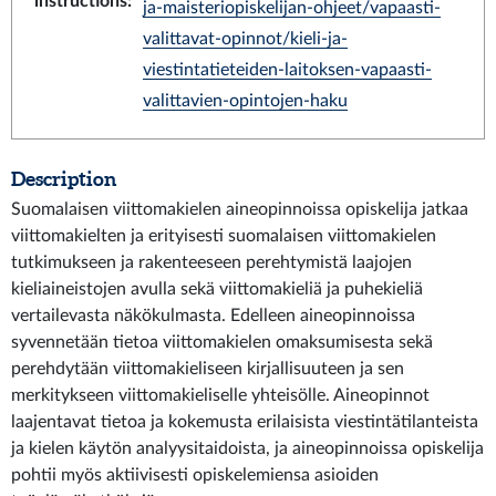
instructions
:
ja-maisteriopiskelijan-ohjeet/vapaasti-
valittavat-opinnot/kieli-ja-
viestintatieteiden-laitoksen-vapaasti-
valittavien-opintojen-haku
Description
Suomalaisen viittomakielen aineopinnoissa opiskelija jatkaa
viittomakielten ja erityisesti suomalaisen viittomakielen
tutkimukseen ja rakenteeseen perehtymistä laajojen
kieliaineistojen avulla sekä viittomakieliä ja puhekieliä
vertailevasta näkökulmasta. Edelleen aineopinnoissa
syvennetään tietoa viittomakielen omaksumisesta sekä
perehdytään viittomakieliseen kirjallisuuteen ja sen
merkitykseen viittomakieliselle yhteisölle. Aineopinnot
laajentavat tietoa ja kokemusta erilaisista viestintätilanteista
ja kielen käytön analyysitaidoista, ja aineopinnoissa opiskelija
pohtii myös aktiivisesti opiskelemiensa asioiden