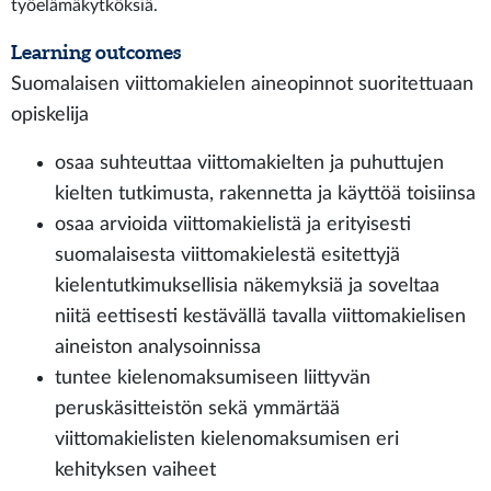
työelämäkytköksiä.
Learning outcomes
Suomalaisen viittomakielen aineopinnot suoritettuaan
opiskelija
osaa suhteuttaa viittomakielten ja puhuttujen
kielten tutkimusta, rakennetta ja käyttöä toisiinsa
osaa arvioida viittomakielistä ja erityisesti
suomalaisesta viittomakielestä esitettyjä
kielentutkimuksellisia näkemyksiä ja soveltaa
niitä eettisesti kestävällä tavalla viittomakielisen
aineiston analysoinnissa
tuntee kielenomaksumiseen liittyvän
peruskäsitteistön sekä ymmärtää
viittomakielisten kielenomaksumisen eri
kehityksen vaiheet