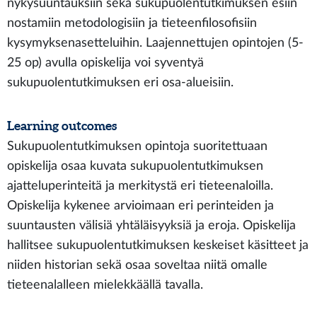
nykysuuntauksiin sekä sukupuolentutkimuksen esiin
nostamiin metodologisiin ja tieteenfilosofisiin
kysymyksenasetteluihin. Laajennettujen opintojen (5-
25 op) avulla opiskelija voi syventyä
sukupuolentutkimuksen eri osa-alueisiin.
Learning outcomes
Sukupuolentutkimuksen opintoja suoritettuaan
opiskelija osaa kuvata sukupuolentutkimuksen
ajatteluperinteitä ja merkitystä eri tieteenaloilla.
Opiskelija kykenee arvioimaan eri perinteiden ja
suuntausten välisiä yhtäläisyyksiä ja eroja. Opiskelija
hallitsee sukupuolentutkimuksen keskeiset käsitteet ja
niiden historian sekä osaa soveltaa niitä omalle
tieteenalalleen mielekkäällä tavalla.