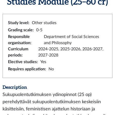
Studies Module
(25–60 cr)
Study level
:
Other studies
Grading scale
:
0-5
Responsible
Department of Social Sciences
organisation
:
and Philosophy
Curriculum
2024-2025, 2025-2026, 2026-2027,
periods
:
2027-2028
Elective studies
:
Yes
Requires application
:
No
Description
Sukupuolentutkimuksen ydinopinnot (25 op)
perehdyttävät sukupuolentutkimuksen keskeisiin
käsitteisiin, feministisen ajattelun historiaan ja