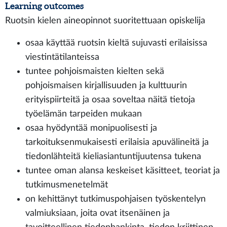
Learning outcomes
Ruotsin kielen aineopinnot suoritettuaan opiskelija
osaa käyttää ruotsin kieltä sujuvasti erilaisissa
viestintätilanteissa
tuntee pohjoismaisten kielten sekä
pohjoismaisen kirjallisuuden ja kulttuurin
erityispiirteitä ja osaa soveltaa näitä tietoja
työelämän tarpeiden mukaan
osaa hyödyntää monipuolisesti ja
tarkoituksenmukaisesti erilaisia apuvälineitä ja
tiedonlähteitä kieliasiantuntijuutensa tukena
tuntee oman alansa keskeiset käsitteet, teoriat ja
tutkimusmenetelmät
on kehittänyt tutkimuspohjaisen työskentelyn
valmiuksiaan, joita ovat itsenäinen ja