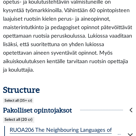
opetus- ja koulutustehtäviin valmistuneille on
kysyntää työmarkkinoilla. Vähintään 60 opintopisteen
laajuiset ruotsin kielen perus- ja aineopinnot,
maisterintutkinto ja pedagogiset opinnot pätevöittävät
opettamaan ruotsia peruskoulussa. Lukiossa vaaditaan
lisäksi, että suoritettuna on yhden lukiossa
opetettavan aineen syventävät opinnot. Myös
aikuiskoulutuksen kentälle tarvitaan ruotsin opettajia
ja kouluttajia.
Structure
Select all (35+ cr)
Pakolliset opintojaksot
Select all (20 cr)
RUOA206 The Neighbouring Languages of