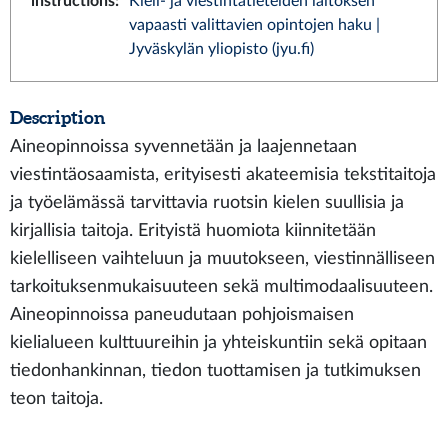
instructions
:
Kieli- ja viestintätieteiden laitoksen
vapaasti valittavien opintojen haku |
Jyväskylän yliopisto (jyu.fi)
Description
Aineopinnoissa syvennetään ja laajennetaan
viestintäosaamista, erityisesti akateemisia tekstitaitoja
ja työelämässä tarvittavia ruotsin kielen suullisia ja
kirjallisia taitoja. Erityistä huomiota kiinnitetään
kielelliseen vaihteluun ja muutokseen, viestinnälliseen
tarkoituksenmukaisuuteen sekä multimodaalisuuteen.
Aineopinnoissa paneudutaan pohjoismaisen
kielialueen kulttuureihin ja yhteiskuntiin sekä opitaan
tiedonhankinnan, tiedon tuottamisen ja tutkimuksen
teon taitoja.