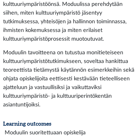
kulttuuriympäristöönsä. Moduulissa perehdytään
siihen, miten kulttuuriympäristö jäsentyy
tutkimuksessa, yhteisöjen ja hallinnon toiminnassa,
ihmisten kokemuksessa ja miten erilaiset
kulttuuriympäristöprosessit muotoutuvat.
Moduulin tavoitteena on tutustua monitieteiseen
kulttuuriympäristötutkimukseen, soveltaa hankittua
teoreettista tietämystä käytännön esimerkkeihin sekä
ohjata opiskelijoita eettisesti kestävään tieteelliseen
ajatteluun ja vastuullisiksi ja vaikuttaviksi
kulttuuriympäristö- ja kulttuuriperintökentän
asiantuntijoiksi.
Learning outcomes
Moduulin suoritettuaan opiskelija