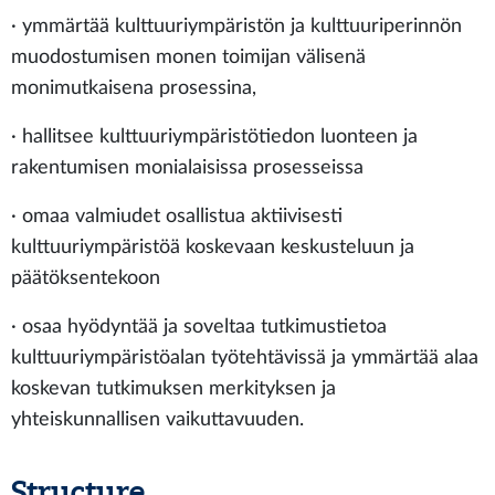
· ymmärtää kulttuuriympäristön ja kulttuuriperinnön
muodostumisen monen toimijan välisenä
monimutkaisena prosessina,
· hallitsee kulttuuriympäristötiedon luonteen ja
rakentumisen monialaisissa prosesseissa
· omaa valmiudet osallistua aktiivisesti
kulttuuriympäristöä koskevaan keskusteluun ja
päätöksentekoon
· osaa hyödyntää ja soveltaa tutkimustietoa
kulttuuriympäristöalan työtehtävissä ja ymmärtää alaa
koskevan tutkimuksen merkityksen ja
yhteiskunnallisen vaikuttavuuden.
Structure