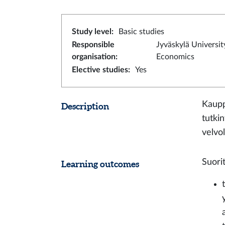
Study level
:
Basic studies
Responsible
Jyväskylä Universit
organisation
:
Economics
Elective studies
:
Yes
Kaupp
Description
tutki
velvol
Suori
Learning outcomes