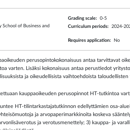
Grading scale
:
0-5
y School of Business and
Curriculum periods
:
2024-202
Requires application
:
No
aoikeuden perusopintokokonaisuus antaa tarvittavat oike
ntoa varten. Lisäksi kokonaisuus antaa perustiedot yrityst
lisuuksista ja oikeudellisista vaihtoehdoista taloudelliste
tettuaan kauppaoikeuden perusopinnot HT-tutkintoa varte
tuntee HT-tilintarkastajatutkinnon edellyttämien osa-aluei
yhteisömuotoja ja arvopaperimarkkinoita koskeva sääntely
arvonlisäverotus ja verotusmenettely; 3) kauppa- ja vara