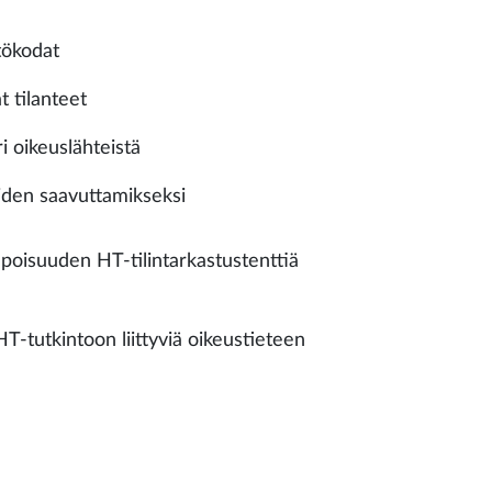
tökodat
t tilanteet
i oikeuslähteistä
teiden saavuttamikseksi
poisuuden HT-tilintarkastustenttiä
HT-tutkintoon liittyviä oikeustieteen