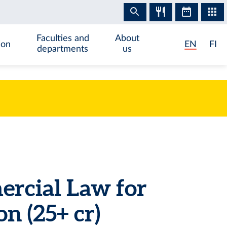
Faculties and
About
ion
EN
FI
departments
us
ercial Law for
on
(25+ cr)