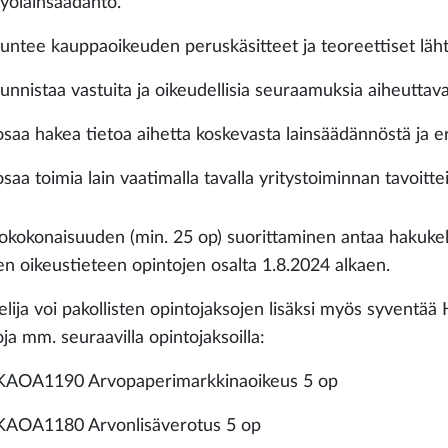
työlainsäädäntö.
tuntee kauppaoikeuden peruskäsitteet ja teoreettiset läh
tunnistaa vastuita ja oikeudellisia seuraamuksia aiheuttava
osaa hakea tietoa aihetta koskevasta lainsäädännöstä ja er
osaa toimia lain vaatimalla tavalla yritystoiminnan tavoit
okokonaisuuden (min. 25 op) suorittaminen antaa hakukel
en oikeustieteen opintojen osalta 1.8.2024 alkaen.
lija voi pakollisten opintojaksojen lisäksi myös syventää 
ja mm. seuraavilla opintojaksoilla:
KAOA1190 Arvopaperimarkkinaoikeus 5 op
KAOA1180 Arvonlisäverotus 5 op