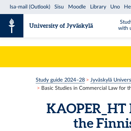
Skip to content
Stud
University of Jyväskylä
with 
Study guide 2024–28
Jyväskylä Univer
Basic Studies in Commercial Law for t
KAOPER_HT
the Finn