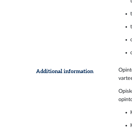
Opint
Additional information
varte
Opiske
opinto