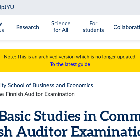
y
Science
For
Research
Collaborat
us
for All
students
Note: This is an archived version which is no longer updated.
To the latest guide
sity School of Business and Economics
he Finnish Auditor Examination
Basic Studies in Comm
ish Auditor Examinati