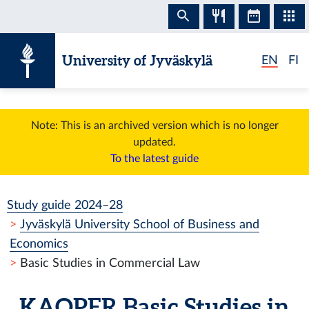
Skip to content
University of Jyväskylä
EN
FI
Note: This is an archived version which is no longer
updated.
To the latest guide
Study guide 2024–28
Jyväskylä University School of Business and
Economics
Basic Studies in Commercial Law
KAOPER
Basic Studies in