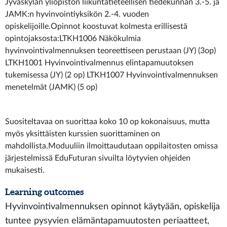
Jyväskylän yliopiston liikuntatieteellisen tiedekunnan 3.-5. ja
JAMK:n hyvinvointiyksikön 2.-4. vuoden
opiskelijoille.Opinnot koostuvat kolmesta erillisestä
opintojaksosta:LTKH1006 Näkökulmia
hyvinvointivalmennuksen teoreettiseen perustaan (JY) (3op)
LTKH1001 Hyvinvointivalmennus elintapamuutoksen
tukemisessa (JY) (2 op) LTKH1007 Hyvinvointivalmennuksen
menetelmät (JAMK) (5 op)
Suositeltavaa on suorittaa koko 10 op kokonaisuus, mutta
myös yksittäisten kurssien suorittaminen on
mahdollista.Moduuliin ilmoittaudutaan oppilaitosten omissa
järjestelmissä EduFuturan sivuilta löytyvien ohjeiden
mukaisesti.
Learning outcomes
Hyvinvointivalmennuksen opinnot käytyään, opiskelija
tuntee pysyvien elämäntapamuutosten periaatteet,