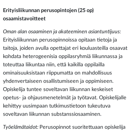
Erityisliikunnan perusopintojen (25 op)
osaamistavoitteet
Oman alan osaaminen ja akateeminen asiantuntijuus:
Erityisliikunnan perusopinnoissa opitaan tietoja ja
taitoja, joiden avulla opettajat eri kouluasteilla osaavat
kohdata heterogeenisia oppilasryhmiä liikunnassa ja
toteuttaa liikuntaa niin, että kaikilla oppilailla
ominaisuuksistaan riippumatta on mahdollisuus
yhdenvertaiseen osallistumiseen ja oppimiseen.
Opiskelija tuntee soveltavan liikunnan keskeiset
opetus- ja ohjausmenetelmät ja työtavat. Opiskelijalle
kehittyy uusimpaan tutkimustietoon tukeutuva
soveltavan liikunnan substanssiosaaminen.
Työelämätaidot:
Perusopinnot suoritettuaan opiskelija