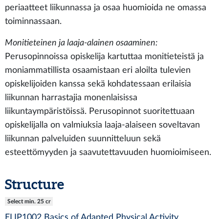
periaatteet liikunnassa ja osaa huomioida ne omassa
toiminnassaan.
Monitieteinen ja laaja-alainen osaaminen:
Perusopinnoissa opiskelija kartuttaa monitieteistä ja
moniammatillista osaamistaan eri aloilta tulevien
opiskelijoiden kanssa sekä kohdatessaan erilaisia
liikunnan harrastajia monenlaisissa
liikuntaympäristöissä. Perusopinnot suoritettuaan
opiskelijalla on valmiuksia laaja-alaiseen soveltavan
liikunnan palveluiden suunnitteluun sekä
esteettömyyden ja saavutettavuuden huomioimiseen.
Structure
Select min. 25 cr
ELIP1002 Basics of Adapted Physical Activity