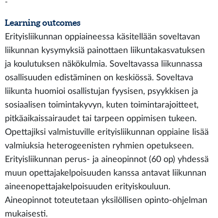
-
Learning outcomes
Erityisliikunnan oppiaineessa käsitellään soveltavan
liikunnan kysymyksiä painottaen liikuntakasvatuksen
ja koulutuksen näkökulmia. Soveltavassa liikunnassa
osallisuuden edistäminen on keskiössä. Soveltava
liikunta huomioi osallistujan fyysisen, psyykkisen ja
sosiaalisen toimintakyvyn, kuten toimintarajoitteet,
pitkäaikaissairaudet tai tarpeen oppimisen tukeen.
Opettajiksi valmistuville erityisliikunnan oppiaine lisää
valmiuksia heterogeenisten ryhmien opetukseen.
Erityisliikunnan perus- ja aineopinnot (60 op) yhdessä
muun opettajakelpoisuuden kanssa antavat liikunnan
aineenopettajakelpoisuuden erityiskouluun.
Aineopinnot toteutetaan yksilöllisen opinto-ohjelman
mukaisesti.