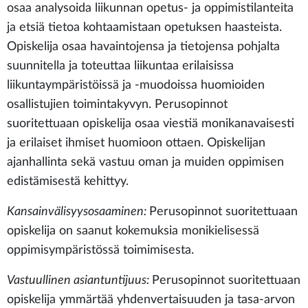
osaa analysoida liikunnan opetus- ja oppimistilanteita
ja etsiä tietoa kohtaamistaan opetuksen haasteista.
Opiskelija osaa havaintojensa ja tietojensa pohjalta
suunnitella ja toteuttaa liikuntaa erilaisissa
liikuntaympäristöissä ja -muodoissa huomioiden
osallistujien toimintakyvyn. Perusopinnot
suoritettuaan opiskelija osaa viestiä monikanavaisesti
ja erilaiset ihmiset huomioon ottaen. Opiskelijan
ajanhallinta sekä vastuu oman ja muiden oppimisen
edistämisestä kehittyy.
Kansainvälisyysosaaminen:
Perusopinnot suoritettuaan
opiskelija on saanut kokemuksia monikielisessä
oppimisympäristössä toimimisesta.
Vastuullinen asiantuntijuus:
Perusopinnot suoritettuaan
opiskelija ymmärtää yhdenvertaisuuden ja tasa-arvon