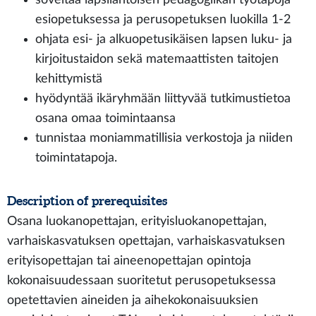
esiopetuksessa ja perusopetuksen luokilla 1-2
ohjata esi- ja alkuopetusikäisen lapsen luku- ja
kirjoitustaidon sekä matemaattisten taitojen
kehittymistä
hyödyntää ikäryhmään liittyvää tutkimustietoa
osana omaa toimintaansa
tunnistaa moniammatillisia verkostoja ja niiden
toimintatapoja.
Description of prerequisites
Osana luokanopettajan, erityisluokanopettajan,
varhaiskasvatuksen opettajan, varhaiskasvatuksen
erityisopettajan tai aineenopettajan opintoja
kokonaisuudessaan suoritetut perusopetuksessa
opetettavien aineiden ja aihekokonaisuuksien