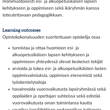
monimuotoisesti esi- ja alkuopetusikäisen lapsen
kehitykseen ja oppimiseen sekä ikäryhmän kanssa
toteutettavaan pedagogiikkaan.
Learning outcomes
Opintokokonaisuuden suoritettuaan opiskelija osaa
tunnistaa ja ottaa huomioon esi- ja
alkuopetusikäisen lapsen kehitykseen ja
oppimiseen yhteydessä olevat keskeiset tekijät
arvioida ja tukea esi- ja alkuopetusikäisten lasten
oppimisvalmiuksia, oppimisen etenemistä sekä
työskentelytaitoja
havainnoida vuorovaikutusta lapsiryhmässä sekä
oppilaiden ja opettajan suhteissa sekä edistää
vuorovaikutusta oman toimintansa kautta
soveltaa lapsilähtöisen pedagogiikan työtapoja