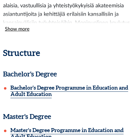
alaisia, vastuullisia ja yhteistyökykyisiä akateemisia
asiantuntijoita ja kehittäjiä erilaisiin kansallisiin ja
kansainvälisiin työyhteisöihin. Monipuolinen koulutus
Show more
tarjoaa mahdollisuuden työllistyä laajasti opetuksen,
tutkimuksen, hallinnon ja suunnittelun
asiantuntijatehtäviin. Koulutuksesta valmistuneet
Structure
toimivat mm. koulutus- tai projektisuunnittelijoina,
kasvatusalan opettajina, henkilöstönkehittäjinä tai
Bachelor's Degree
tutkijoina erilaisissa oppilaitoksissa, järjestöissä,
yrityksissä tai valtion ja kunnan organisaatioissa.
Bachelor's Degree Programme in Education and
Adult Education
Koulutuksessa perehdytään kasvatustieteeseen ja
aikuiskasvatustieteeseen tieteenaloina, joiden
peruskysymykset koskevat ihmisen kasvua, kehitystä
Master's Degree
ja oppimista sekä niiden ohjaamista ja tukemista
Master's Degree Programme in Education and
elämänkulussa. Opinnoissa tarkastellaan kasvuun,
Adult Education