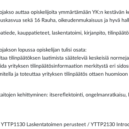
ojakso auttaa opiskelijoita ymmärtämään YK:n kestävän keh
louskasvua sekä 16 Rauha, oikeudenmukaisuus ja hyvä hall
tiede, kauppatieteet, laskentatoimi, kirjanpito, tilinpäätö
jakson lopussa opiskelijan tulisi osata:
ltaa tilinpäätöksen laatimista sääteleviä keskeisiä normeja
oida yrityksen tilinpäätösinformaation merkitystä eri sidos
nitella ja toteuttaa yrityksen tilinpäätös ottaen huomioo
itojen kehittyminen: itsereflektointi, ongelmanratkaisu, kr
 YTTP1130 Laskentatoimen perusteet / YTTP2130 Introdu