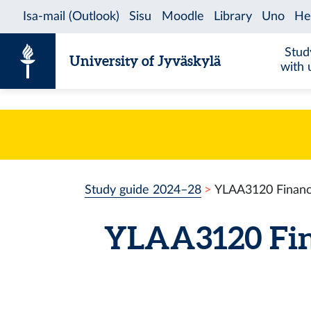
Skip to content
Stud
University of Jyväskylä
with 
Study guide 2024–28
YLAA3120 Financi
YLAA3120 Fina