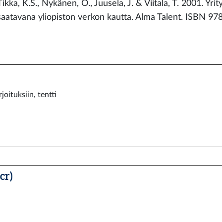
Tikka, K.S., Nykänen, O., Juusela, J. & Viitala, T. 2001. Yrity
saatavana yliopiston verkon kautta. Alma Talent. ISBN 
joituksiin, tentti
cr)