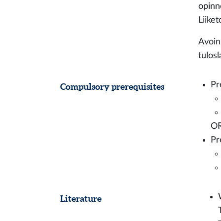
opinn
Liike
Avoin
tulos
Pr
Compulsory prerequisites
O
Pr
Literature