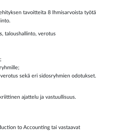
ityksen tavoitteita 8 Ihmisarvoista työtä
into.
s, taloushallinto, verotus
;
ryhmille;
n verotus sekä eri sidosryhmien odotukset.
iittinen ajattelu ja vastuullisuus.
ction to Accounting tai vastaavat