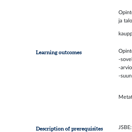
Opint
ja ta
kauppa
Opinto
Learning outcomes
-sove
-arvi
-suun
Metata
JSBE:
Description of prerequisites