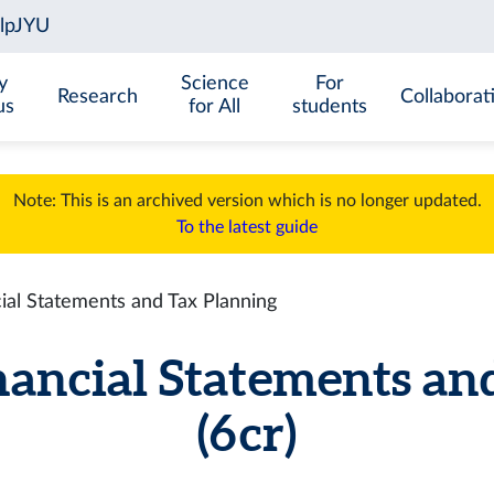
y
Science
For
Research
Collaborat
us
for All
students
Note: This is an archived version which is no longer updated.
To the latest guide
al Statements and Tax Planning
ncial Statements an
(6 cr)