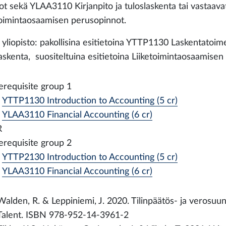
ot sekä YLAA3110 Kirjanpito ja tuloslaskenta tai vastaavat
toimintaosaamisen perusopinnot.
 yliopisto: pakollisina esitietoina YTTP1130 Laskentatoim
laskenta, suositeltuina esitietoina Liiketoimintaosaamisen
erequisite group 1
YTTP1130 Introduction to Accounting (5 cr)
YLAA3110 Financial Accounting (6 cr)
R
erequisite group 2
YTTP2130 Introduction to Accounting (5 cr)
YLAA3110 Financial Accounting (6 cr)
Walden, R. & Leppiniemi, J. 2020. Tilinpäätös- ja verosuun
Talent. ISBN 978-952-14-3961-2