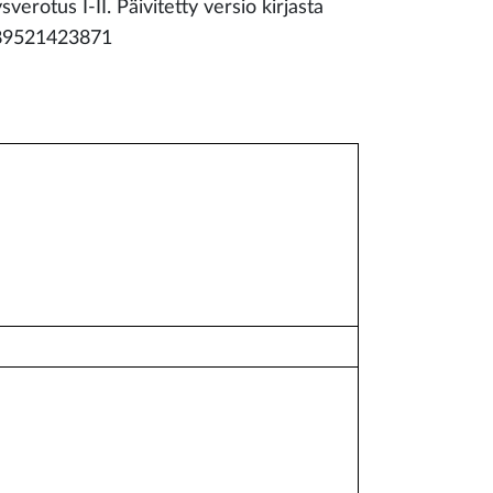
sverotus I-II. Päivitetty versio kirjasta
9789521423871