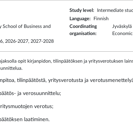
Study level
:
Intermediate stu
Language
:
Finnish
y School of Business and
Coordinating
Jyväskylä
organisation
:
Economics
6, 2026-2027, 2027-2028
jaksolla opit kirjanpidon, tilinpäätöksen ja yritysverotuksen lain
unnittelua.
anpitoa, tilinpäätöstä, yritysverotusta ja verotusmenettel
npäätös- ja verosuunnittelu;
 yritysmuotojen verotus;
npäätöksen laatiminen.