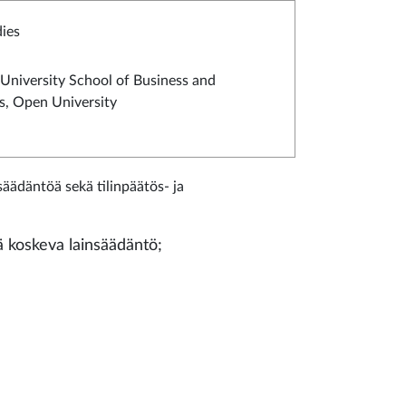
dies
 University School of Business and
, Open University
säädäntöä sekä tilinpäätös- ja
yä koskeva lainsäädäntö;