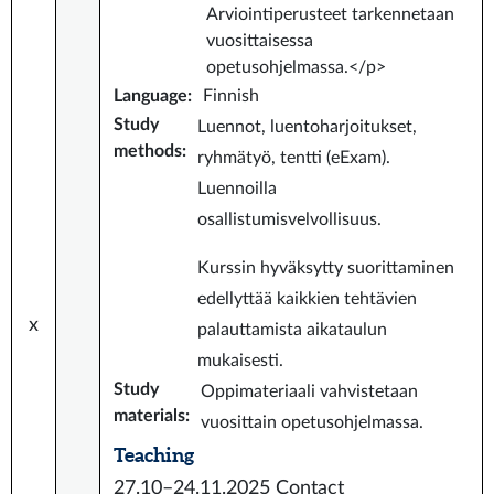
Arviointiperusteet tarkennetaan
vuosittaisessa
opetusohjelmassa.</p>
Language
:
Finnish
Study
Luennot, luentoharjoitukset,
methods
:
ryhmätyö, tentti (eExam).
Luennoilla
osallistumisvelvollisuus.
Kurssin hyväksytty suorittaminen
edellyttää kaikkien tehtävien
x
palauttamista aikataulun
mukaisesti.
Study
Oppimateriaali vahvistetaan
materials
:
vuosittain opetusohjelmassa.
Teaching
27.10–24.11.2025
Contact