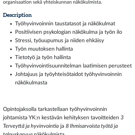
organisaation sekä yhteiskunnan näkökulmista.
Description
Työhyvinvoinnin taustatasot ja näkökulmat
Positiivisen psykologian näkökulma ja työn ilo
Stressi, työuupumus ja niiden ehkäisy
Työn muutoksen hallinta
Tietotyö ja työn hallinta
Työhyvinvointisuunnitelman laatimisen perusteet
Johtajuus ja työyhteisötaidot työhyvinvoinnin
näkökulmasta
Opintojaksolla tarkastellaan työhyvinvoinnin
johtamista YK:n kestävän kehityksen tavoitteiden
3
Terveyttä ja hyvinvointia
ja
8 Ihmisarvoista työtä ja
talouskasvua
näkökulmista.