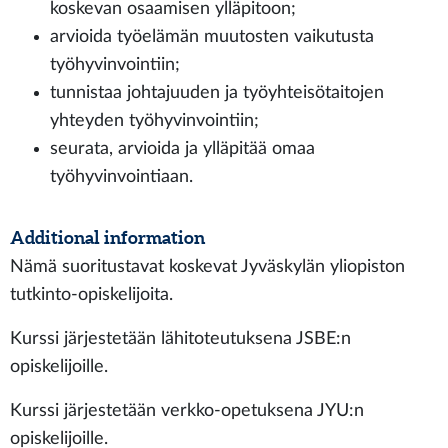
koskevan osaamisen ylläpitoon;
arvioida työelämän muutosten vaikutusta
työhyvinvointiin;
tunnistaa johtajuuden ja työyhteisötaitojen
yhteyden työhyvinvointiin;
seurata, arvioida ja ylläpitää omaa
työhyvinvointiaan.
Additional information
Nämä suoritustavat koskevat Jyväskylän yliopiston
tutkinto-opiskelijoita.
Kurssi järjestetään lähitoteutuksena JSBE:n
opiskelijoille.
Kurssi järjestetään verkko-opetuksena JYU:n
opiskelijoille.