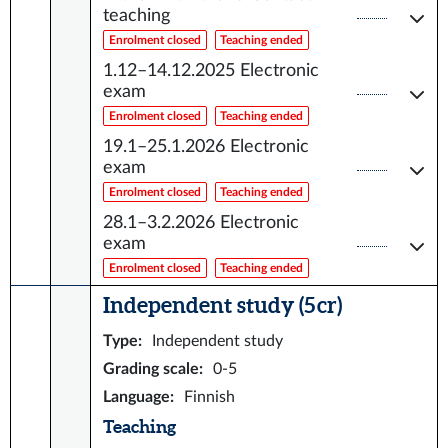
teaching
Enrolment closed
Teaching ended
1.12–14.12.2025
Electronic
exam
Enrolment closed
Teaching ended
19.1–25.1.2026
Electronic
exam
Enrolment closed
Teaching ended
28.1–3.2.2026
Electronic
exam
Enrolment closed
Teaching ended
Independent study (5 cr)
Type
:
Independent study
Grading scale
:
0-5
Language
:
Finnish
Teaching