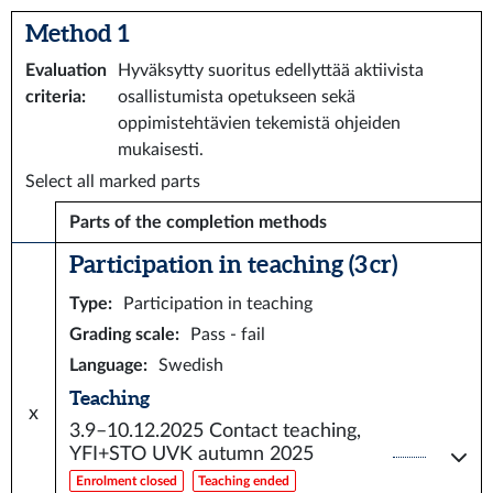
Method 1
Evaluation
Hyväksytty suoritus edellyttää aktiivista
criteria
:
osallistumista opetukseen sekä
oppimistehtävien tekemistä ohjeiden
mukaisesti.
Select all marked parts
Parts of the completion methods
Participation in teaching (3 cr)
Type
:
Participation in teaching
Grading scale
:
Pass - fail
Language
:
Swedish
Teaching
x
3.9–10.12.2025
Contact teaching,
YFI+STO UVK autumn 2025
Enrolment closed
Teaching ended