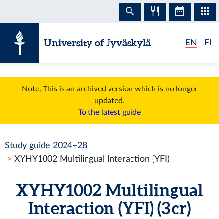
Skip to content
University of Jyväskylä
EN
FI
Note: This is an archived version which is no longer
updated.
To the latest guide
Study guide 2024–28
XYHY1002 Multilingual Interaction (YFI)
XYHY1002 Multilingual
Interaction (YFI) (3 cr)