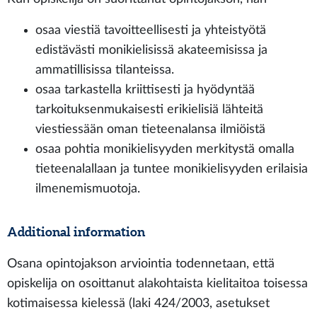
osaa viestiä tavoitteellisesti ja yhteistyötä
edistävästi monikielisissä akateemisissa ja
ammatillisissa tilanteissa.
osaa tarkastella kriittisesti ja hyödyntää
tarkoituksenmukaisesti erikielisiä lähteitä
viestiessään oman tieteenalansa ilmiöistä
osaa pohtia monikielisyyden merkitystä omalla
tieteenalallaan ja tuntee monikielisyyden erilaisia
ilmenemismuotoja.
Additional information
Osana opintojakson arviointia todennetaan, että
opiskelija on osoittanut alakohtaista kielitaitoa toisessa
kotimaisessa kielessä (laki 424/2003, asetukset