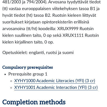
481/2003 ja 794/2004). Arvosana tyydyttävät tiedot
(tt) vastaa eurooppalaisen viitekehyksen tasoa B1 ja
hyvät tiedot (ht) tasoa B2. Ruotsin kieleen liittyvät
suoritukset kirjataan opintorekisteriin erillisinä
arvosanoina (tt/ht) koodeilla: XRUX9999 Ruotsin
kielen suullinen taito, 0 op sekä XRUX1111 Ruotsin
kielen kirjallinen taito, 0 op.
Opetuskielet: englanti, ruotsi ja suomi
Compulsory prerequisites
Prerequisite group 1
XYHY1000 Academic Literacies (YFI) (3 cr)
XYHY1001 Academic Interaction (YFI) (3 cr)
Completion methods