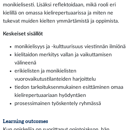
monikielisesti. Lisäksi reflektoidaan, mikä rooli eri
kielillä on omassa kielirepertuaarissa ja miten ne
tukevat muiden kielten ymmärtämistä ja oppimista.
Keskeiset sisällöt
monikielisyys ja -kulttuurisuus viestinnän ilmiönä
kielitaidon merkitys vallan ja vaikuttamisen
välineenä
erikielisten ja monikielisten
vuorovaikutustilanteiden harjoittelu
tiedon tarkoituksenmukainen esittäminen omaa
kielirepertuaariaan hyödyntäen
prosessimainen työskentely ryhmässä
Learning outcomes
Kun opiskelija on suorittanut opintojakson, hän