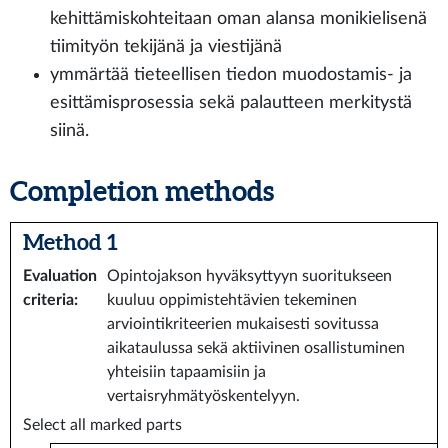
kehittämiskohteitaan oman alansa monikielisenä
tiimityön tekijänä ja viestijänä
ymmärtää tieteellisen tiedon muodostamis- ja
esittämisprosessia sekä palautteen merkitystä
siinä.
Completion methods
Method 1
Evaluation
Opintojakson hyväksyttyyn suoritukseen
criteria
:
kuuluu oppimistehtävien tekeminen
arviointikriteerien mukaisesti sovitussa
aikataulussa sekä aktiivinen osallistuminen
yhteisiin tapaamisiin ja
vertaisryhmätyöskentelyyn.
Select all marked parts