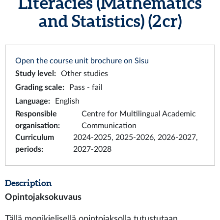
Literacies (Mathematics
and Statistics) (2 cr)
Open the course unit brochure on Sisu
Study level
:
Other studies
Grading scale
:
Pass - fail
Language
:
English
Responsible
Centre for Multilingual Academic
organisation
:
Communication
Curriculum
2024-2025, 2025-2026, 2026-2027,
periods
:
2027-2028
Description
Opintojaksokuvaus
Tällä monikielisellä opintojaksolla tutustutaan