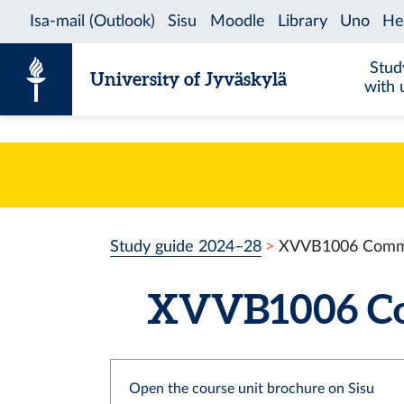
Skip to content
Stud
University of Jyväskylä
with 
Study guide 2024–28
XVVB1006 Commu
XVVB1006 Com
Open the course unit brochure on Sisu