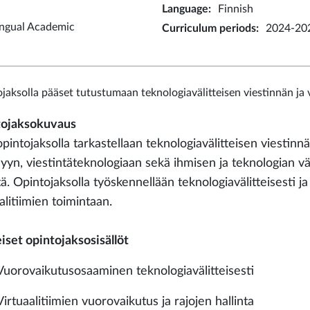
Language
:
Finnish
ingual Academic
Curriculum periods
:
2024-202
jaksolla pääset tutustumaan teknologiavälitteisen viestinnän ja 
ojaksokuvaus
opintojaksolla tarkastellaan teknologiavälitteisen viestinnän
lyyn, viestintäteknologiaan sekä ihmisen ja teknologian vä
tä. Opintojaksolla työskennellään teknologiavälitteisesti j
alitiimien toimintaan.
iset opintojaksosisällöt
Vuorovaikutusosaaminen teknologiavälitteisesti
Virtuaalitiimien vuorovaikutus ja rajojen hallinta