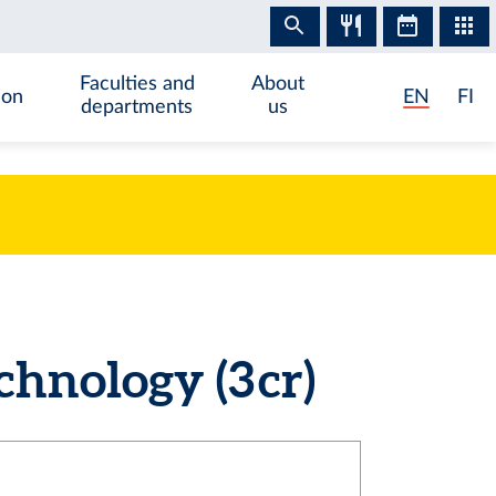
Faculties and
About
ion
EN
FI
departments
us
nology (3 cr)