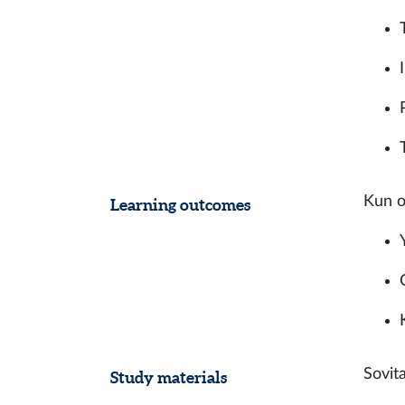
Kun o
Learning outcomes
Sovit
Study materials