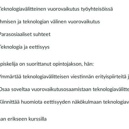
Teknologiavälitteinen vuorovaikutus työyhteisöissä
Ihmisen ja teknologian välinen vuorovaikutus
Parasosiaaliset suhteet
Teknologia ja eettisyys
piskelija on suorittanut opintojakson, hän:
Ymmärtää teknologiavälitteisen viestinnän erityispiirteitä j
Osaa soveltaa vuorovaikutusosaamistaan teknologiavälitt
Kiinnittää huomiota eettisyyden näkökulmaan teknologiavä
aan erikseen kurssilla