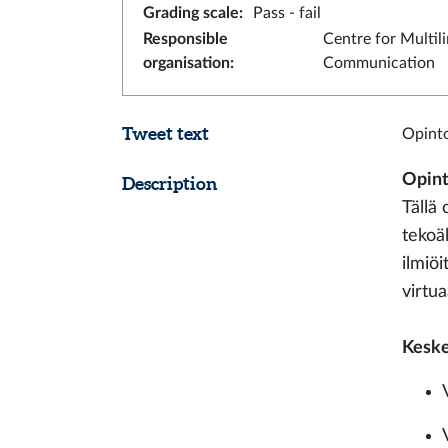
Grading scale
:
Pass - fail
Responsible
Centre for Multil
organisation
:
Communication
Tweet text
Opinto
Opint
Description
Tällä 
tekoä
ilmiöi
virtua
Keske