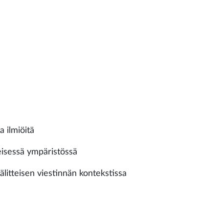
a ilmiöitä
eisessä ympäristössä
litteisen viestinnän kontekstissa