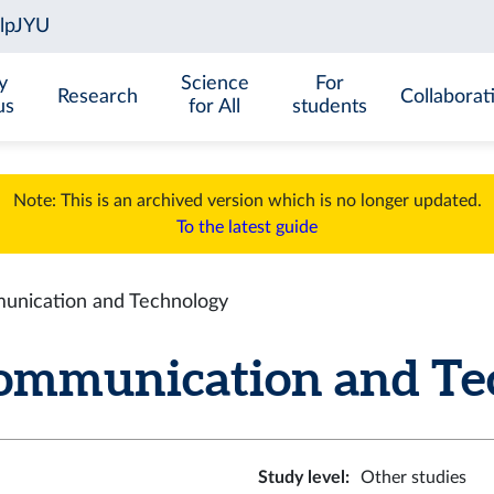
y
Science
For
Research
Collaborat
us
for All
students
Note: This is an archived version which is no longer updated.
To the latest guide
nication and Technology
munication and Tech
Study level
:
Other studies