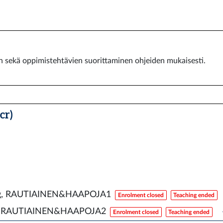
en sekä oppimistehtävien suorittaminen ohjeiden mukaisesti.
cr)
ng, RAUTIAINEN&HAAPOJA1
Enrolment closed
Teaching ended
g, RAUTIAINEN&HAAPOJA2
Enrolment closed
Teaching ended