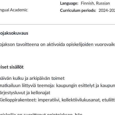
Language
:
Finnish, Russian
ingual Academic
Curriculum periods
:
2024-202
ojaksokuvaus
ojakson tavoitteena on aktivoida opiskelijoiden vuorovaiku
set sisällöt
päivän kulku ja arkipäivän toimet
matkailuun liittyviä teemoja: kaupungin esittelyt ja kaupun
järjestysluvut ja kellonajat
Kielioppirakenteet: imperatiivi, kollektiivilukusanat, etuliitt