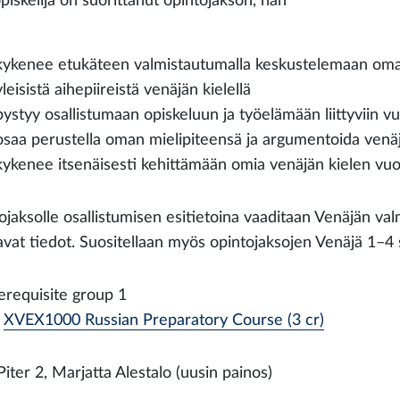
piskelija on suorittanut opintojakson, hän
kykenee etukäteen valmistautumalla keskustelemaan omast
yleisistä aihepiireistä venäjän kielellä
pystyy osallistumaan opiskeluun ja työelämään liittyviin vu
osaa perustella oman mielipiteensä ja argumentoida venäj
kykenee itsenäisesti kehittämään omia venäjän kielen vuo
ojaksolle osallistumisen esitietoina vaaditaan Venäjän va
avat tiedot. Suositellaan myös opintojaksojen Venäjä 1–4 
erequisite group 1
XVEX1000 Russian Preparatory Course (3 cr)
iter 2, Marjatta Alestalo (uusin painos)