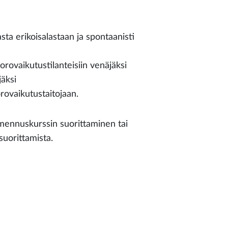
a erikoisalastaan ja spontaanisti
orovaikutustilanteisiin venäjäksi
äksi
rovaikutustaitojaan.
lmennuskurssin suorittaminen tai
suorittamista.