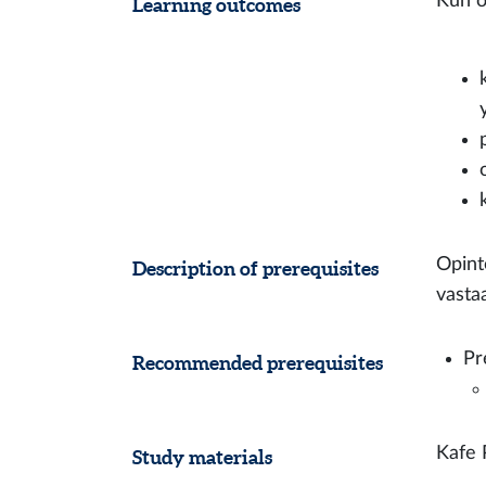
Kun o
Learning outcomes
Opint
Description of prerequisites
vasta
Pr
Recommended prerequisites
Kafe P
Study materials