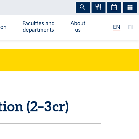
Faculties and
About
ion
EN
FI
departments
us
n (2–3 cr)