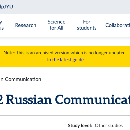
y
Science
For
Research
Collaborat
us
for All
students
Note: This is an archived version which is no longer updated.
To the latest guide
an Communication
Russian Communicatio
Study level
:
Other studies