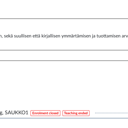
n, sekä suullisen että kirjallisen ymmärtämisen ja tuottamisen ar
ng, SAUKKO1
Enrolment closed
Teaching ended