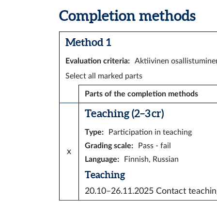
Completion methods
Method 1
Evaluation criteria
:
Aktiivinen osallistumine
Select all marked parts
Parts of the completion methods
Teaching (2–3 cr)
Type
:
Participation in teaching
Grading scale
:
Pass - fail
x
Language
:
Finnish, Russian
Teaching
20.10–26.11.2025
Contact teachi