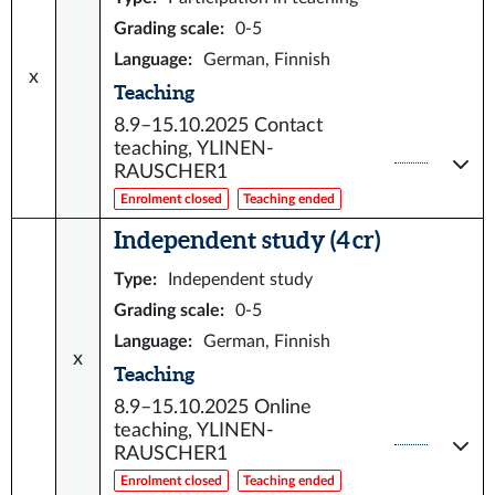
Grading scale
:
0-5
Language
:
German, Finnish
x
Teaching
8.9–15.10.2025
Contact
teaching, YLINEN-
RAUSCHER1
Enrolment closed
Teaching ended
Independent study (4 cr)
Type
:
Independent study
Grading scale
:
0-5
Language
:
German, Finnish
x
Teaching
8.9–15.10.2025
Online
teaching, YLINEN-
RAUSCHER1
Enrolment closed
Teaching ended