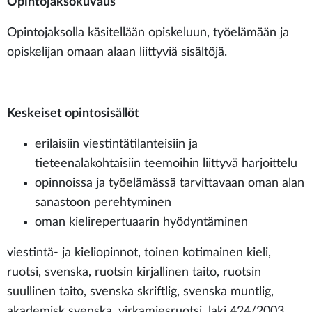
Opintojaksokuvaus
Opintojaksolla käsitellään opiskeluun, työelämään ja
opiskelijan omaan alaan liittyviä sisältöjä.
Keskeiset opintosisällöt
erilaisiin viestintätilanteisiin ja
tieteenalakohtaisiin teemoihin liittyvä harjoittelu
opinnoissa ja työelämässä tarvittavaan oman alan
sanastoon perehtyminen
oman kielirepertuaarin hyödyntäminen
viestintä- ja kieliopinnot, toinen kotimainen kieli,
ruotsi, svenska, ruotsin kirjallinen taito, ruotsin
suullinen taito, svenska skriftlig, svenska muntlig,
akademisk svenska, virkamiesruotsi, laki 424/2003,