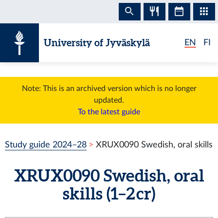
Skip to content
University of Jyväskylä
EN
FI
Note: This is an archived version which is no longer
updated.
To the latest guide
Study guide 2024–28
XRUX0090 Swedish, oral skills
XRUX0090 Swedish, oral
skills (1–2 cr)