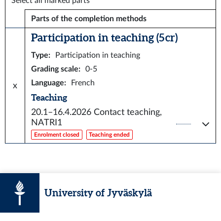
Select all marked parts
Parts of the completion methods
Participation in teaching (5 cr)
Type
:
Participation in teaching
Grading scale
:
0-5
Language
:
French
x
Teaching
20.1–16.4.2026
Contact teaching,
NATRI1
Enrolment closed
Teaching ended
University of Jyväskylä