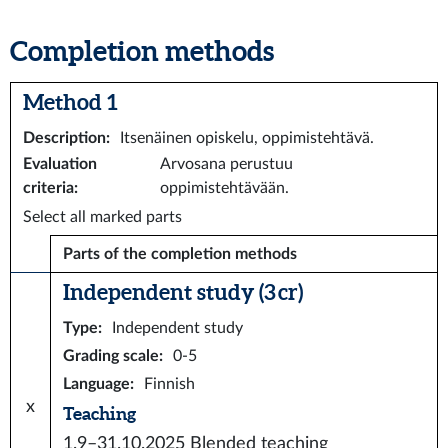
Completion methods
Method 1
Description
:
Itsenäinen opiskelu, oppimistehtävä.
Evaluation
Arvosana perustuu
criteria
:
oppimistehtävään.
Select all marked parts
Parts of the completion methods
Independent study (3 cr)
Type
:
Independent study
Grading scale
:
0-5
Language
:
Finnish
x
Teaching
1.9–31.10.2025
Blended teaching