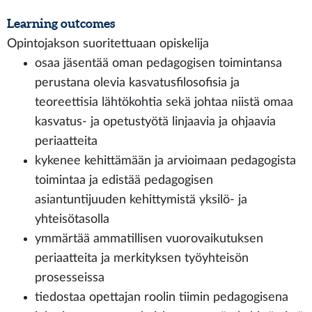
Learning outcomes
Opintojakson suoritettuaan opiskelija
osaa jäsentää oman pedagogisen toimintansa
perustana olevia kasvatusfilosofisia ja
teoreettisia lähtökohtia sekä johtaa niistä omaa
kasvatus- ja opetustyötä linjaavia ja ohjaavia
periaatteita
kykenee kehittämään ja arvioimaan pedagogista
toimintaa ja edistää pedagogisen
asiantuntijuuden kehittymistä yksilö- ja
yhteisötasolla
ymmärtää ammatillisen vuorovaikutuksen
periaatteita ja merkityksen työyhteisön
prosesseissa
tiedostaa opettajan roolin tiimin pedagogisena