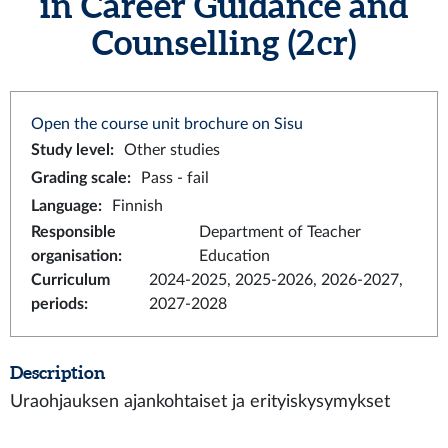
in Career Guidance and
Counselling (2 cr)
Open the course unit brochure on Sisu
Study level
:
Other studies
Grading scale
:
Pass - fail
Language
:
Finnish
Responsible
Department of Teacher
organisation
:
Education
Curriculum
2024-2025, 2025-2026, 2026-2027,
periods
:
2027-2028
Description
Uraohjauksen ajankohtaiset ja erityiskysymykset