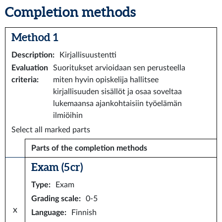
Completion methods
Method 1
Description
:
Kirjallisuustentti
Evaluation
Suoritukset arvioidaan sen perusteella
criteria
:
miten hyvin opiskelija hallitsee
kirjallisuuden sisällöt ja osaa soveltaa
lukemaansa ajankohtaisiin työelämän
ilmiöihin
Select all marked parts
Parts of the completion methods
Exam (5 cr)
Type
:
Exam
Grading scale
:
0-5
x
Language
:
Finnish