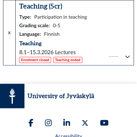
Teaching (5 cr)
Type
:
Participation in teaching
Grading scale
:
0-5
x
Language
:
Finnish
Teaching
8.1–15.3.2026
Lectures
Enrolment closed
Teaching ended
University of Jyväskylä
Accessibility