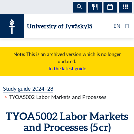
Skip to content
University of Jyväskylä
EN
FI
Note: This is an archived version which is no longer
updated.
To the latest guide
Study guide 2024–28
TYOA5002 Labor Markets and Processes
TYOA5002 Labor Markets
and Processes (5 cr)