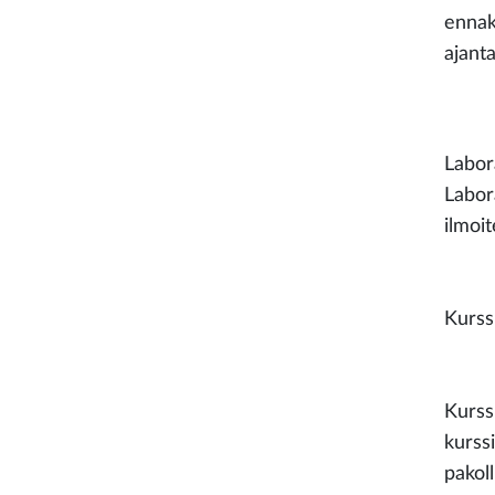
ennakk
ajant
Labor
Labor
ilmoi
Kurssi
Kurss
kurssi
pakoll