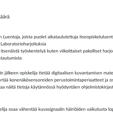
äärä
 Luentoja, joista puolet aikataulutettuja itseopiskeluluen
 Laboratorioharjoituksia
itsenäistä työskentelyä kuten viikoittaiset pakolliset harj
stautumista
n jälkeen opiskelija tietää digitaalisen kuvantamisen mate
tää konenäkösensoreiden perustoimintaperiaatteet ja osaa
taa näitä tietoja käytännössä hyödyntäen ohjelmistokirjast
elija osaa vähentää kuvasignaalin häiriöiden vaikutusta 