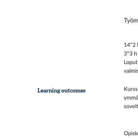
Työm
14*2 h
3*3 h
Loput 
valmi
Kurssi
Learning outcomes
ymmär
sovel
Opisk