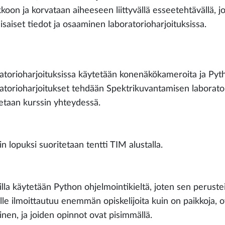
oon ja korvataan aiheeseen liittyvällä esseetehtävällä, jo
aisaiset tiedot ja osaaminen laboratorioharjoituksissa.
atorioharjoituksissa käytetään konenäkökameroita ja Pyth
atorioharjoitukset tehdään Spektrikuvantamisen laborator
tetaan kurssin yhteydessä.
n lopuksi suoritetaan tentti TIM alustalla.
illa käytetään Python ohjelmointikieltä, joten sen perustei
lle ilmoittautuu enemmän opiskelijoita kuin on paikkoja, ovat
inen, ja joiden opinnot ovat pisimmällä.