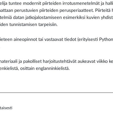
lija tuntee modernit piirteiden irrotusmenetelmät ja hallits
aattaan perustuvien piirteiden perusperiaatteet. Piirteitä
elmiä datan jatkojalostamiseen esimerkiksi kuvien yhdistä
iden tunnistamisen tarpeisiin.
eteen aineopinnot tai vastaavat tiedot (erityisesti Python,
.
teriaali ja pakolliset harjoitustehtävät aukeavat viikko ke
kielistä, osittain englanninkielistä.
aisesti