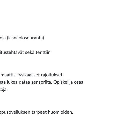
toja (läsnäoloseuranta)
oitustehtävät sekä tenttiin
maattis-fysikaaliset rajoitukset,
 lukea dataa sensorilta. Opiskelija osaa
oja.
loppusovelluksen tarpeet huomioiden.