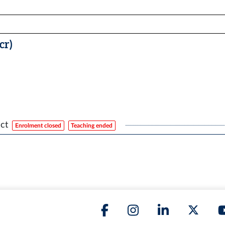
cr)
ct
Enrolment closed
Teaching ended