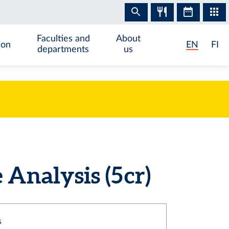
Faculties and
About
ion
EN
FI
departments
us
nalysis (5 cr)
s