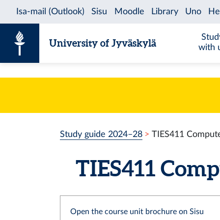
Skip to content
Stud
University of Jyväskylä
with 
Study guide 2024–28
TIES411 Computer
TIES411 Compu
Open the course unit brochure on Sisu