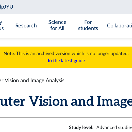
y
Science
For
Research
Collaborat
us
for All
students
Note: This is an archived version which is no longer updated.
To the latest guide
 Vision and Image Analysis
ter Vision and Image A
Study level
:
Advanced studie