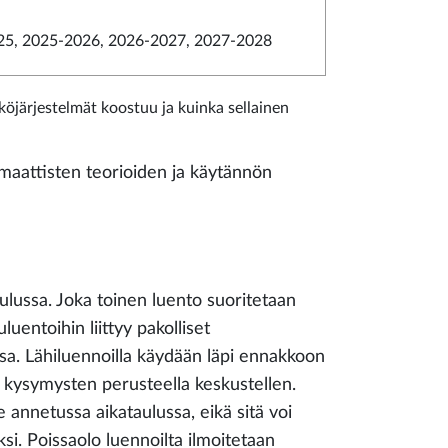
5, 2025-2026, 2026-2027, 2027-2028
köjärjestelmät koostuu ja kuinka sellainen
emaattisten teorioiden ja käytännön
aulussa. Joka toinen luento suoritetaan
luentoihin liittyy pakolliset
issa. Lähiluennoilla käydään läpi ennakkoon
ja kysymysten perusteella keskustellen.
e annetussa aikataulussa, eikä sitä voi
ksi. Poissaolo luennoilta ilmoitetaan