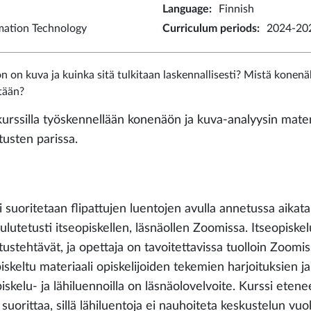
Language
:
Finnish
rmation Technology
Curriculum periods
:
2024-202
n on kuva ja kuinka sitä tulkitaan laskennallisesti? Mistä konenä
tään?
 kurssilla työskennellään konenäön ja kuva-analyysin mat
itusten parissa.
i suoritetaan flipattujen luentojen avulla annetussa aikat
ulutetusti itseopiskellen, läsnäollen Zoomissa. Itseopiskelu
itustehtävät, ja opettaja on tavoitettavissa tuolloin Zoom
piskeltu materiaali opiskelijoiden tekemien harjoituksien 
iskelu- ja lähiluennoilla on läsnäolovelvoite. Kurssi etene
suorittaa, sillä lähiluentoja ei nauhoiteta keskustelun vuo