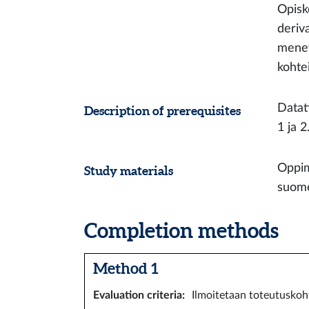
Opiske
deriv
menet
kohte
Datati
Description of prerequisites
1 ja 2
Oppima
Study materials
suomen
Completion methods
Method 1
Evaluation criteria
:
Ilmoitetaan toteutuskoht