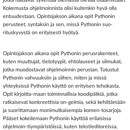
jotka haluavat syventää olemassa olevaa osaamistaan.
Kokemusta ohjelmoinnista olisi kuitenkin hyvä olla
entuudestaan. Opintojakson aikana opit Pythonin
perusteet, syntaksin ja sen, missä Pythonin suo-
rituskyvystä on erityisesti hyötyä.
Opintojakson aikana opit Pythonin perusrakenteet,
kuten muuttujat, tietotyypit, ehtolauseet ja silmukat,
jotka muodostavat ohjelmoinnin perustan. Tutustut
Pythonin vahvuuksiin ja siihen, miten ja missä
yhteyksissä Pythonin käyttö on erityisen tehokasta.
Opit kirjoitta-maan toiminnallisia koodipätkiä, jotka
ratkaisevat konkreettisia on-gelmia, sekä kehittämään
ja suorittamaan monimutkaisempia komen-tosarjoja.
Pääset kokeilemaan Pythonin käyttöä erilaisissa
ohjelmoin-tiympäristöissä, kuten tekstieditoreissa,