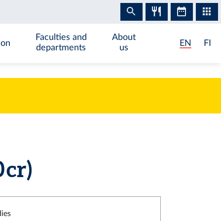
Faculties and
About
ion
EN
FI
departments
us
 cr)
dies