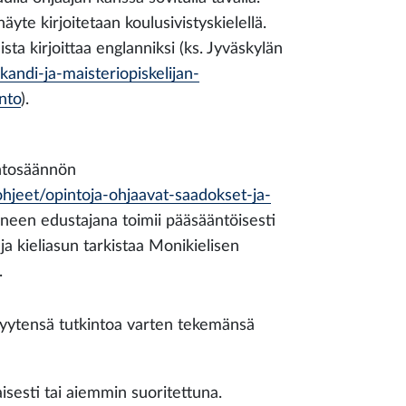
äyte kirjoitetaan koulusivistyskielellä.
sta kirjoittaa englanniksi (ks. Jyväskylän
/kandi-ja-maisteriopiskelijan-
nto
).
intosäännön
n-ohjeet/opintoja-ohjaavat-saadokset-ja-
ineen edustajana toimii pääsääntöisesti
ja kieliasun tarkistaa Monikielisen
.
isyytensä tutkintoa varten tekemänsä
isesti tai aiemmin suoritettuna.