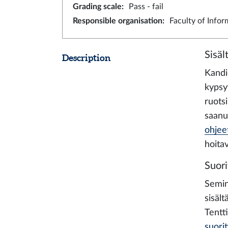
Grading scale
:
Pass - fail
Responsible organisation
:
Faculty of Info
Sisäl
Description
Kandid
kypsy
ruotsi
saanu
ohjee
hoitav
Suori
Semin
sisäl
Tentt
suori