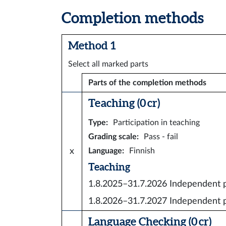
Completion methods
Method 1
Select all marked parts
Parts of the completion methods
Teaching (0 cr)
Type
:
Participation in teaching
Grading scale
:
Pass - fail
x
Language
:
Finnish
Teaching
1.8.2025–31.7.2026
Independent p
1.8.2026–31.7.2027
Independent p
Language Checking (0 cr)