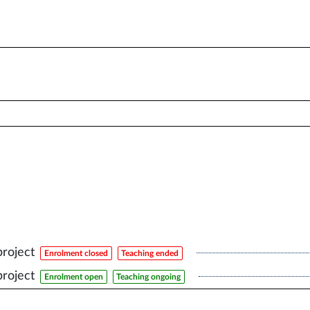
roject
Enrolment closed
Teaching ended
roject
Enrolment open
Teaching ongoing