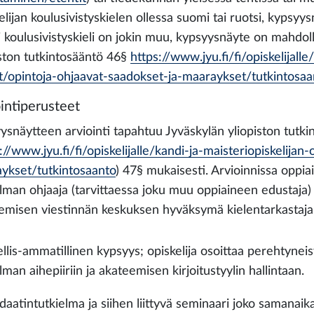
lijan koulusivistyskielen ollessa suomi tai ruotsi, kypsyysn
 koulusivistyskieli on jokin muu, kypsyysnäyte on mahdolli
iston tutkintosääntö 46§
https://www.jyu.fi/fi/opiskelijalle
t/opintoja-ohjaavat-saadokset-ja-maaraykset/tutkintosaa
intiperusteet
ysnäytteen arviointi tapahtuu Jyväskylän yliopiston tutk
://www.jyu.fi/fi/opiskelijalle/kandi-ja-maisteriopiskelija
ykset/tutkintosaanto
) 47§ mukaisesti. Arvioinnissa oppia
elman ohjaaja (tarvittaessa joku muu oppiaineen edustaja) 
emisen viestinnän keskuksen hyväksymä kielentarkastaja
ellis-ammatillinen kypsyys; opiskelija osoittaa perehtyne
lman aihepiiriin ja akateemisen kirjoitustyylin hallintaan.
daatintutkielma ja siihen liittyvä seminaari joko samanaika