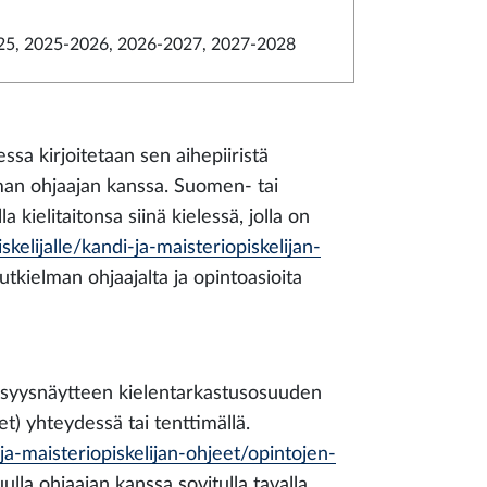
5, 2025-2026, 2026-2027, 2027-2028
ssa kirjoitetaan sen aihepiiristä
lman ohjaajan kanssa. Suomen- tai
 kielitaitonsa siinä kielessä, jolla on
skelijalle/kandi-ja-maisteriopiskelijan-
tutkielman ohjaajalta ja opintoasioita
psyysnäytteen kielentarkastusosuuden
) yhteydessä tai tenttimällä.
-ja-maisteriopiskelijan-ohjeet/opintojen-
ulla ohjaajan kanssa sovitulla tavalla.