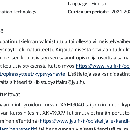
Language
:
Finnish
rmation Technology
Curriculum periods
:
2024-202
tö
aatintutkielman valmistuttua tai ollessa viimeistelyvaihee
ysnäyte eli maturiteetti. Kirjoittamisesta sovitaan tutkie
nkielisen koulusivistyksen saanut opiskelija osoittaa samalla
t koulusivistyksensä. Katso myös
https://www.jyu.fi/fi/opi
t/opinnaytteet/kypsyysnayte
. Lisätietoja saa kandidaatin
alta sihteeriltä (it-studyaffairs@jyu.fi).
tustavat
aariin integroidun kurssin XYHI3040 tai jonkin muun ky
tävän kurssin (esim. XKVX009 Tutkimusviestinnän perusteet
iminen eTenttinä (
https://www.jyu.fi/fi/opiskelijalle/kandi
ttaminen/etentit
) tai tiedekunnan yleisessä tentissä tai mu