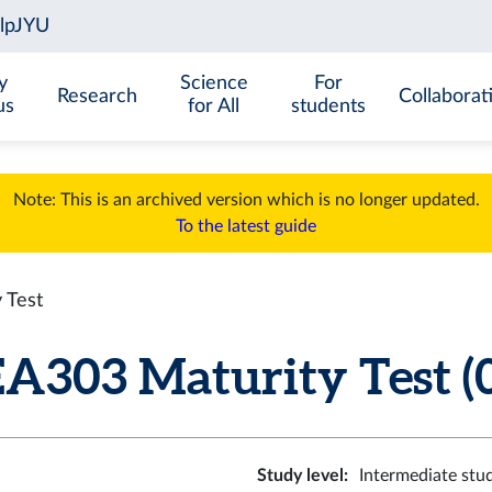
y
Science
For
Research
Collaborat
us
for All
students
Note: This is an archived version which is no longer updated.
To the latest guide
 Test
A303 Maturity Test (0
Study level
:
Intermediate stu