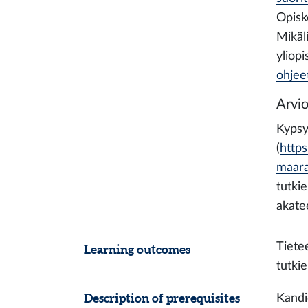
Opiske
Mikäli
yliop
ohjee
Arvio
Kypsy
(
https
maara
tutki
akate
Tiete
Learning outcomes
tutkie
Description of prerequisites
Kandi