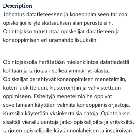
Description
Johdatus datatieteeseen ja koneoppimiseen tarjoaa
opiskelijoille yleiskatsauksen alan perusteisiin.
Opintojakso tutustuttaa opiskelijat datatieteen ja
koneoppimisen eri uramahdollisuuksiin.
Opintojaksolla herätetään mielenkiintoa datatiedettä
kohtaan ja tarjotaan selkeä ymmärrys alasta.
Opiskelijat perehtyvät koneoppimisen menetelmiin,
kuten luokitteluun, klusterointiin ja vahvistettuun
oppimiseen. Esiteltyjä menetelmiä he oppivat
soveltamaan käyttäen valmiita koneoppimiskirjastoja.
Kurssilla käytetään yksinkertaisia datoja. Opintojakso
sisältää vierailuluentoja jatko-opiskelijoilta ja yrityksiltä,
tarjoten opiskelijoille käytännönläheisen ja inspiroivan