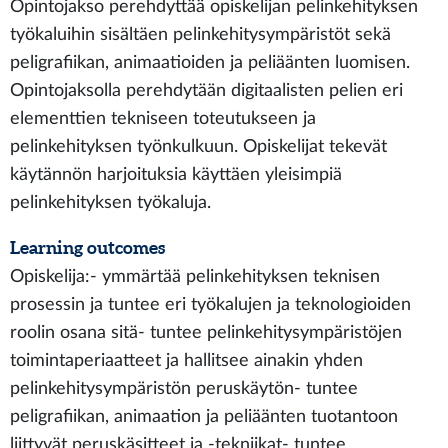
Opintojakso perehdyttää opiskelijan pelinkehityksen
työkaluihin sisältäen pelinkehitysympäristöt sekä
peligrafiikan, animaatioiden ja peliäänten luomisen.
Opintojaksolla perehdytään digitaalisten pelien eri
elementtien tekniseen toteutukseen ja
pelinkehityksen työnkulkuun. Opiskelijat tekevät
käytännön harjoituksia käyttäen yleisimpiä
pelinkehityksen työkaluja.
Learning outcomes
Opiskelija:- ymmärtää pelinkehityksen teknisen
prosessin ja tuntee eri työkalujen ja teknologioiden
roolin osana sitä- tuntee pelinkehitysympäristöjen
toimintaperiaatteet ja hallitsee ainakin yhden
pelinkehitysympäristön peruskäytön- tuntee
peligrafiikan, animaation ja peliäänten tuotantoon
liittyvät peruskäsitteet ja -tekniikat- tuntee