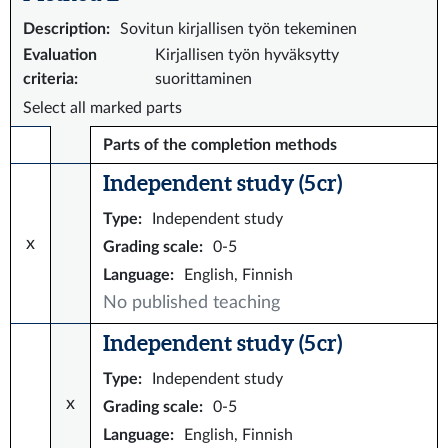
Description
:
Sovitun kirjallisen työn tekeminen
Evaluation
Kirjallisen työn hyväksytty
criteria
:
suorittaminen
Select all marked parts
Parts of the completion methods
Independent study (5 cr)
Type
:
Independent study
x
Grading scale
:
0-5
Language
:
English, Finnish
No published teaching
Independent study (5 cr)
Type
:
Independent study
x
Grading scale
:
0-5
Language
:
English, Finnish