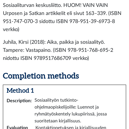
Sosiaaliturvan keskusliitto. HUOM! VAIN VAIN
Urposen ja Satkan artikkelit eli sivut 163–339. (ISBN
951-747-070-3 sidottu ISBN 978-951-39-6973-8
verkko)
Juhila, Kirsi (2018): Aika, paikka ja sosiaalityö.
Tampere: Vastapaino. (ISBN 978-951-768-695-2
nidottu ISBN 9789517686709 verkko)
Completion methods
Method 1
Sosiaalityön tutkinto-
Description
:
ohjelmaopiskelijoille: Luennot ja
ryhmätyöskentely lukupiirissä, jossa
suoritetaan kirjallisuus.
Evaluation
Kontaktiopetuksen ja kirjallisuuden