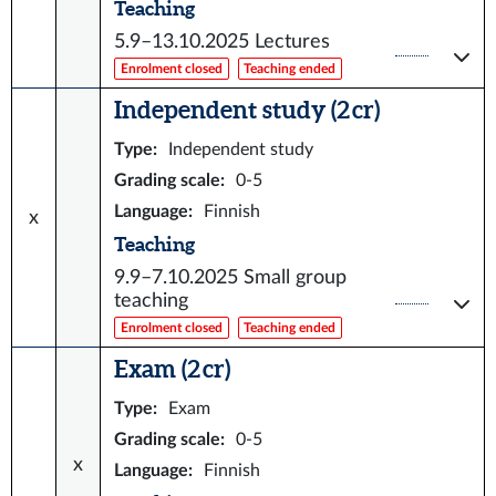
Teaching
5.9–13.10.2025
Lectures
Enrolment closed
Teaching ended
Independent study (2 cr)
Type
:
Independent study
Grading scale
:
0-5
Language
:
Finnish
x
Teaching
9.9–7.10.2025
Small group
teaching
Enrolment closed
Teaching ended
Exam (2 cr)
Type
:
Exam
Grading scale
:
0-5
x
Language
:
Finnish