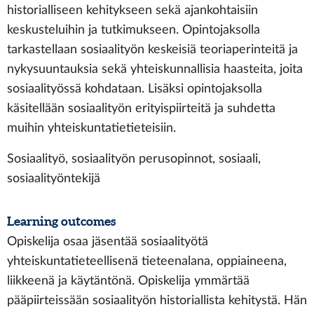
historialliseen kehitykseen sekä ajankohtaisiin
keskusteluihin ja tutkimukseen. Opintojaksolla
tarkastellaan sosiaalityön keskeisiä teoriaperinteitä ja
nykysuuntauksia sekä yhteiskunnallisia haasteita, joita
sosiaalityössä kohdataan. Lisäksi opintojaksolla
käsitellään sosiaalityön erityispiirteitä ja suhdetta
muihin yhteiskuntatietieteisiin.
Sosiaalityö, sosiaalityön perusopinnot, sosiaali,
sosiaalityöntekijä
Learning outcomes
Opiskelija osaa jäsentää sosiaalityötä
yhteiskuntatieteellisenä tieteenalana, oppiaineena,
liikkeenä ja käytäntönä. Opiskelija ymmärtää
pääpiirteissään sosiaalityön historiallista kehitystä. Hän