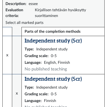
Description
:
essee
Evaluation
Kirjallisen tehtävän hyväksytty
criteria
:
suorittaminen
Select all marked parts
Parts of the completion methods
Independent study (5 cr)
Type
:
Independent study
x
Grading scale
:
0-5
Language
:
English, Finnish
No published teaching
Independent study (5 cr)
Type
:
Independent study
x
Grading scale
:
0-5
Language
:
Finnish