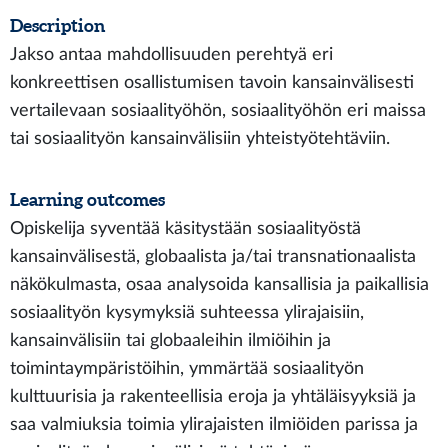
Description
Jakso antaa mahdollisuuden perehtyä eri
konkreettisen osallistumisen tavoin kansainvälisesti
vertailevaan sosiaalityöhön, sosiaalityöhön eri maissa
tai sosiaalityön kansainvälisiin yhteistyötehtäviin.
Learning outcomes
Opiskelija syventää käsitystään sosiaalityöstä
kansainvälisestä, globaalista ja/tai transnationaalista
näkökulmasta, osaa analysoida kansallisia ja paikallisia
sosiaalityön kysymyksiä suhteessa ylirajaisiin,
kansainvälisiin tai globaaleihin ilmiöihin ja
toimintaympäristöihin, ymmärtää sosiaalityön
kulttuurisia ja rakenteellisia eroja ja yhtäläisyyksiä ja
saa valmiuksia toimia ylirajaisten ilmiöiden parissa ja