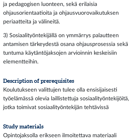
ja pedagogisen luonteen, sekä erilaisia
ohjausorientaatioita ja ohjausvuorovaikutuksen
periaatteita ja välineitä.
3) Sosiaalityöntekijällä on ymmärrys palautteen
antamisen tärkeydestä osana ohjausprosessia sekä
tuntuma käytäntöjaksojen arvioinnin keskeisiin
elementteihin.
Description of prerequisites
Koulutukseen valittujen tulee olla ensisijaisesti
työelämässä olevia laillistettuja sosiaalityöntekijöitä,
jotka toimivat sosiaalityöntekijän tehtävissä
Study materials
Opintojaksolla erikseen ilmoitettava materiaali