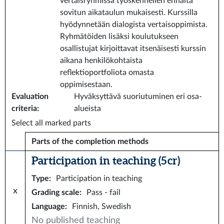
vertaisryhmissä työskennellen ennalta
sovitun aikataulun mukaisesti. Kurssilla
hyödynnetään dialogista vertaisoppimista.
Ryhmätöiden lisäksi koulutukseen
osallistujat kirjoittavat itsenäisesti kurssin
aikana henkilökohtaista
reflektioportfoliota omasta
oppimisestaan.
Evaluation
Hyväksyttävä suoriutuminen eri osa-
criteria
:
alueista
Select all marked parts
Parts of the completion methods
Participation in teaching (5 cr)
Type
:
Participation in teaching
x
Grading scale
:
Pass - fail
Language
:
Finnish, Swedish
No published teaching