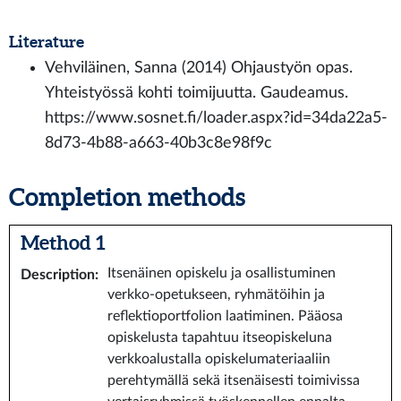
Literature
Vehviläinen, Sanna (2014) Ohjaustyön opas.
Yhteistyössä kohti toimijuutta. Gaudeamus.
https://www.sosnet.fi/loader.aspx?id=34da22a5-
8d73-4b88-a663-40b3c8e98f9c
Completion methods
Method 1
Itsenäinen opiskelu ja osallistuminen
Description
:
verkko-opetukseen, ryhmätöihin ja
reflektioportfolion laatiminen. Pääosa
opiskelusta tapahtuu itseopiskeluna
verkkoalustalla opiskelumateriaaliin
perehtymällä sekä itsenäisesti toimivissa