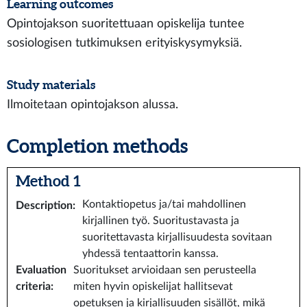
Learning outcomes
Opintojakson suoritettuaan opiskelija tuntee
sosiologisen tutkimuksen erityiskysymyksiä.
Study materials
Ilmoitetaan opintojakson alussa.
Completion methods
Method 1
Kontaktiopetus ja/tai mahdollinen
Description
:
kirjallinen työ. Suoritustavasta ja
suoritettavasta kirjallisuudesta sovitaan
yhdessä tentaattorin kanssa.
Evaluation
Suoritukset arvioidaan sen perusteella
criteria
:
miten hyvin opiskelijat hallitsevat
opetuksen ja kirjallisuuden sisällöt, mikä