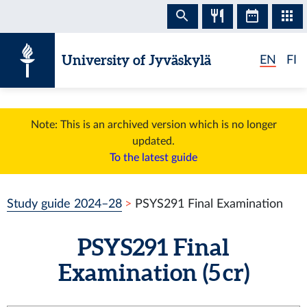
Skip to content
University of Jyväskylä
EN
FI
Note: This is an archived version which is no longer
updated.
To the latest guide
Study guide 2024–28
PSYS291 Final Examination
PSYS291 Final
Examination (5 cr)