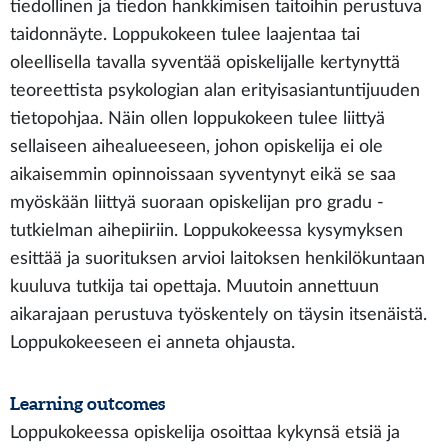
tiedollinen ja tiedon hankkimisen taitoihin perustuva
taidonnäyte. Loppukokeen tulee laajentaa tai
oleellisella tavalla syventää opiskelijalle kertynyttä
teoreettista psykologian alan erityisasiantuntijuuden
tietopohjaa. Näin ollen loppukokeen tulee liittyä
sellaiseen aihealueeseen, johon opiskelija ei ole
aikaisemmin opinnoissaan syventynyt eikä se saa
myöskään liittyä suoraan opiskelijan pro gradu -
tutkielman aihepiiriin. Loppukokeessa kysymyksen
esittää ja suorituksen arvioi laitoksen henkilökuntaan
kuuluva tutkija tai opettaja. Muutoin annettuun
aikarajaan perustuva työskentely on täysin itsenäistä.
Loppukokeeseen ei anneta ohjausta.
Learning outcomes
Loppukokeessa opiskelija osoittaa kykynsä etsiä ja