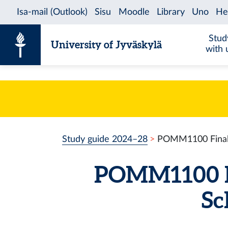
Skip to content
Stud
University of Jyväskylä
with 
Study guide 2024–28
POMM1100 Final S
POMM1100 Fi
Sc