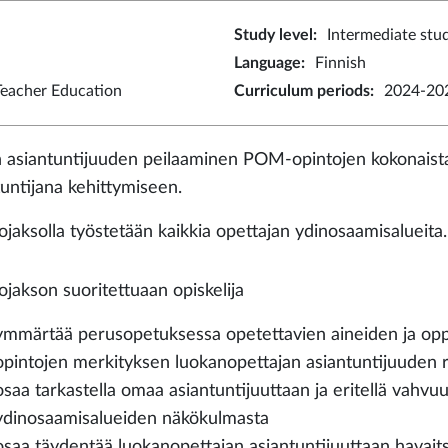
Study level
:
Intermediate stu
Language
:
Finnish
eacher Education
Curriculum periods
:
2024-202
asiantuntijuuden peilaaminen POM-opintojen kokonaistavo
tuntijana kehittymiseen.
ojaksolla työstetään kaikkia opettajan ydinosaamisalueita.
ojakson suoritettuaan opiskelija
ymmärtää perusopetuksessa opetettavien aineiden ja opp
opintojen merkityksen luokanopettajan asiantuntijuuden 
osaa tarkastella omaa asiantuntijuuttaan ja eritellä vahvu
ydinosaamisalueiden näkökulmasta
osaa täydentää luokanopettajan asiantuntijuuttaan havait