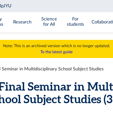
y
Science
For
Research
Collaborat
us
for All
students
Note: This is an archived version which is no longer updated.
To the latest guide
eminar in Multidisciplinary School Subject Studies
nal Seminar in Multi
hool Subject Studies (3 