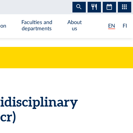
Faculties and
About
ion
EN
FI
departments
us
disciplinary
cr)