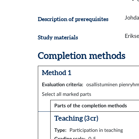
Johda
Description of prerequisites
Erikse
Study materials
Completion methods
Method 1
Evaluation criteria
:
osallistuminen pienryh
Select all marked parts
Parts of the completion methods
Teaching (3 cr)
Type
:
Participation in teaching