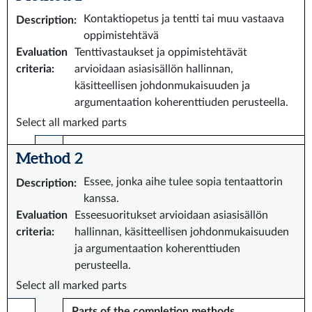
Kontaktiopetus ja tentti tai muu vastaava
Description
:
oppimistehtävä
Evaluation
Tenttivastaukset ja oppimistehtävät
criteria
:
arvioidaan asiasisällön hallinnan,
käsitteellisen johdonmukaisuuden ja
argumentaation koherenttiuden perusteella.
Select all marked parts
Method 2
Essee, jonka aihe tulee sopia tentaattorin
Description
:
kanssa.
Evaluation
Esseesuoritukset arvioidaan asiasisällön
criteria
:
hallinnan, käsitteellisen johdonmukaisuuden
ja argumentaation koherenttiuden
perusteella.
Select all marked parts
Parts of the completion methods