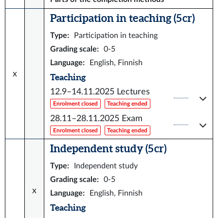
Participation in teaching (5 cr)
Type
:
Participation in teaching
Grading scale
:
0-5
Language
:
English, Finnish
x
Teaching
12.9–14.11.2025
Lectures
Enrolment closed
Teaching ended
28.11–28.11.2025
Exam
Enrolment closed
Teaching ended
Independent study (5 cr)
Type
:
Independent study
Grading scale
:
0-5
x
Language
:
English, Finnish
Teaching