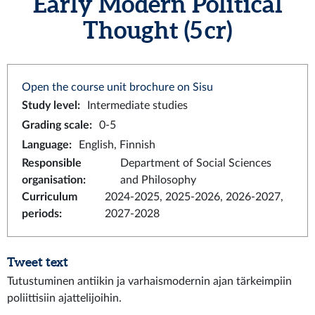
Early Modern Political
Thought (5 cr)
Open the course unit brochure on Sisu
Study level
:
Intermediate studies
Grading scale
:
0-5
Language
:
English, Finnish
Responsible
Department of Social Sciences
organisation
:
and Philosophy
Curriculum
2024-2025, 2025-2026, 2026-2027,
periods
:
2027-2028
Tweet text
Tutustuminen antiikin ja varhaismodernin ajan tärkeimpiin
poliittisiin ajattelijoihin.