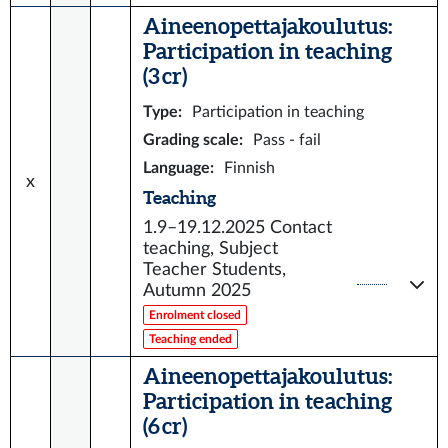
Aineenopettajakoulutus:
Participation in teaching
(3 cr)
Type
:
Participation in teaching
Grading scale
:
Pass - fail
Language
:
Finnish
x
Teaching
1.9–19.12.2025
Contact
teaching, Subject
Teacher Students,
Autumn 2025
Enrolment closed
Teaching ended
Aineenopettajakoulutus:
Participation in teaching
(6 cr)