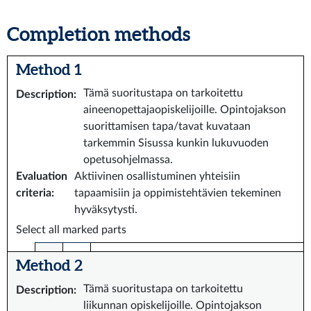
Completion methods
Method 1
Tämä suoritustapa on tarkoitettu
Description
:
aineenopettajaopiskelijoille. Opintojakson
suorittamisen tapa/tavat kuvataan
tarkemmin Sisussa kunkin lukuvuoden
opetusohjelmassa.
Evaluation
Aktiivinen osallistuminen yhteisiin
criteria
:
tapaamisiin ja oppimistehtävien tekeminen
hyväksytysti.
Select all marked parts
Method 2
Tämä suoritustapa on tarkoitettu
Description
:
liikunnan opiskelijoille. Opintojakson