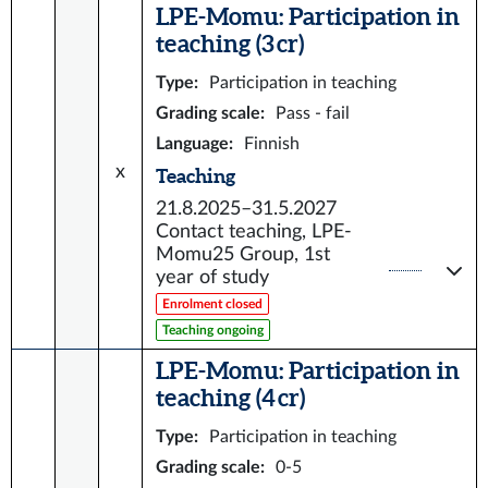
LPE-Momu: Participation in
teaching (3 cr)
Type
:
Participation in teaching
Grading scale
:
Pass - fail
Language
:
Finnish
x
Teaching
21.8.2025–31.5.2027
Contact teaching, LPE-
Momu25 Group, 1st
year of study
Enrolment closed
Teaching ongoing
LPE-Momu: Participation in
teaching (4 cr)
Type
:
Participation in teaching
Grading scale
:
0-5