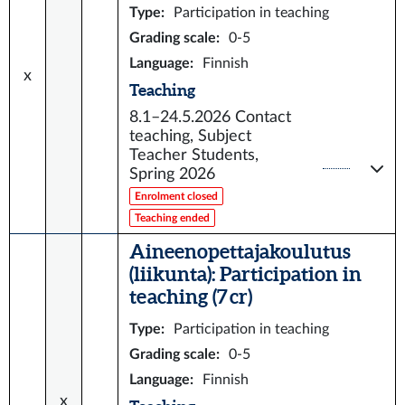
Type
:
Participation in teaching
Grading scale
:
0-5
Language
:
Finnish
x
Teaching
8.1–24.5.2026
Contact
teaching, Subject
Teacher Students,
Spring 2026
Enrolment closed
Teaching ended
Aineenopettajakoulutus
(liikunta): Participation in
teaching (7 cr)
Type
:
Participation in teaching
Grading scale
:
0-5
Language
:
Finnish
x