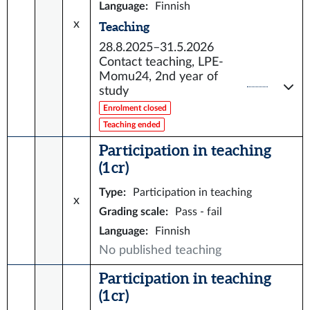
Language
:
Finnish
x
Teaching
28.8.2025–31.5.2026
Contact teaching, LPE-
Momu24, 2nd year of
study
Enrolment closed
Teaching ended
Participation in teaching
(1 cr)
Type
:
Participation in teaching
x
Grading scale
:
Pass - fail
Language
:
Finnish
No published teaching
Participation in teaching
(1 cr)