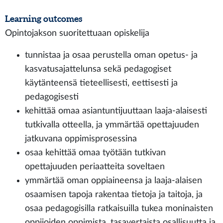
Learning outcomes
Opintojakson suoritettuaan opiskelija
tunnistaa ja osaa perustella oman opetus- ja
kasvatusajattelunsa sekä pedagogiset
käytänteensä tieteellisesti, eettisesti ja
pedagogisesti
kehittää omaa asiantuntijuuttaan laaja-alaisesti
tutkivalla otteella, ja ymmärtää opettajuuden
jatkuvana oppimisprosessina
osaa kehittää omaa työtään tutkivan
opettajuuden periaatteita soveltaen
ymmärtää oman oppiaineensa ja laaja-alaisen
osaamisen tapoja rakentaa tietoja ja taitoja, ja
osaa pedagogisilla ratkaisuilla tukea moninaisten
oppijoiden oppimista, tasavertaista osallisuutta ja