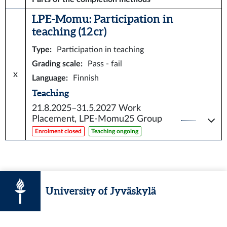
LPE-Momu: Participation in
teaching (12 cr)
Type
:
Participation in teaching
Grading scale
:
Pass - fail
x
Language
:
Finnish
Teaching
21.8.2025–31.5.2027
Work
Placement, LPE-Momu25 Group
Enrolment closed
Teaching ongoing
University of Jyväskylä