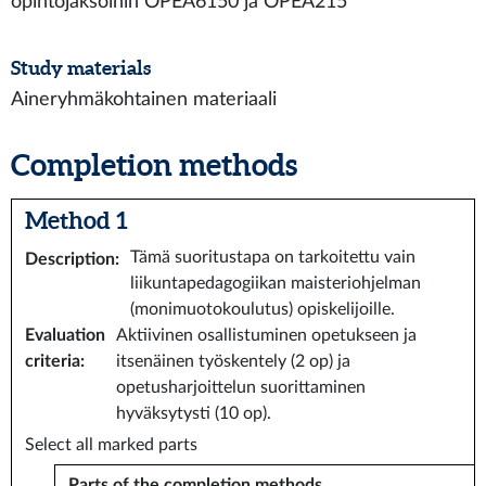
opintojaksoihin OPEA6150 ja OPEA215
Study materials
Aineryhmäkohtainen materiaali
Completion methods
Method 1
Tämä suoritustapa on tarkoitettu vain
Description
:
liikuntapedagogiikan maisteriohjelman
(monimuotokoulutus) opiskelijoille.
Evaluation
Aktiivinen osallistuminen opetukseen ja
criteria
:
itsenäinen työskentely (2 op) ja
opetusharjoittelun suorittaminen
hyväksytysti (10 op).
Select all marked parts
Parts of the completion methods