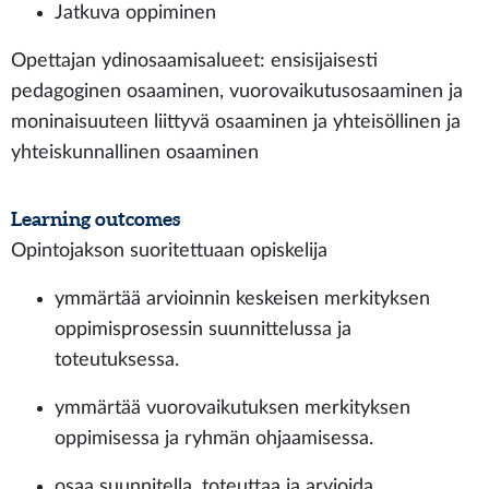
Jatkuva oppiminen
Opettajan ydinosaamisalueet: ensisijaisesti
pedagoginen osaaminen, vuorovaikutusosaaminen ja
moninaisuuteen liittyvä osaaminen ja yhteisöllinen ja
yhteiskunnallinen osaaminen
Learning outcomes
Opintojakson suoritettuaan opiskelija
ymmärtää arvioinnin keskeisen merkityksen
oppimisprosessin suunnittelussa ja
toteutuksessa.
ymmärtää vuorovaikutuksen merkityksen
oppimisessa ja ryhmän ohjaamisessa.
osaa suunnitella, toteuttaa ja arvioida