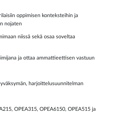
laisiin oppimisen konteksteihin ja
on nojaten
imimaan niissä sekä osaa soveltaa
toimijana ja ottaa ammattieettisen vastuun
hyväksymän, harjoittelusuunnitelman
 OPEA215, OPEA315, OPEA6150, OPEA515 ja