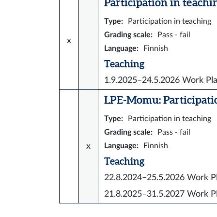
Participation in teaching
Type
:
Participation in teaching
Grading scale
:
Pass - fail
x
Language
:
Finnish
Teaching
1.9.2025–24.5.2026
Work Pla
LPE-Momu: Participation
Type
:
Participation in teaching
Grading scale
:
Pass - fail
x
Language
:
Finnish
Teaching
22.8.2024–25.5.2026
Work P
21.8.2025–31.5.2027
Work P