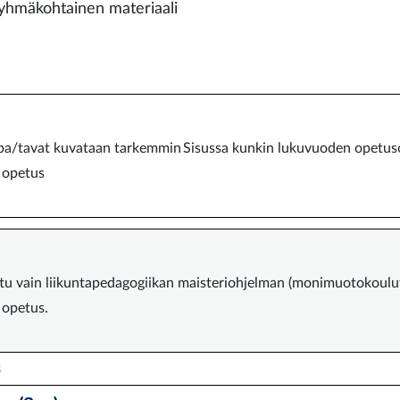
yhmäkohtainen materiaali
pa/tavat kuvataan tarkemmin Sisussa kunkin lukuvuoden opetus
 opetus
tu vain liikuntapedagogiikan maisteriohjelman (monimuotokoulutus
 opetus.
s