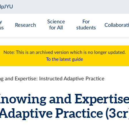
y
Science
For
Research
Collaborat
us
for All
students
Note: This is an archived version which is no longer updated.
To the latest guide
and Expertise: Instructed Adaptive Practice
owing and Expertise:
Adaptive Practice (3 cr