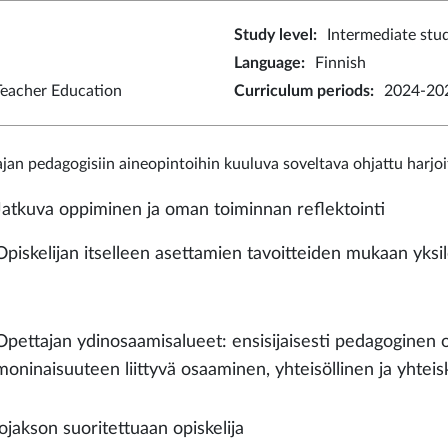
Study level
:
Intermediate stu
Language
:
Finnish
eacher Education
Curriculum periods
:
2024-202
jan pedagogisiin aineopintoihin kuuluva soveltava ohjattu harjoi
Jatkuva oppiminen ja oman toiminnan reflektointi
Opiskelijan itselleen asettamien tavoitteiden mukaan yksil
Opettajan ydinosaamisalueet: ensisijaisesti pedagoginen
moninaisuuteen liittyvä osaaminen, yhteisöllinen ja yhte
ojakson suoritettuaan opiskelija