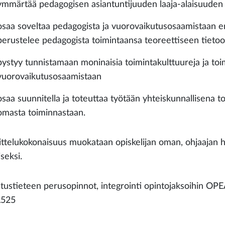
ymmärtää pedagogisen asiantuntijuuden laaja-alaisuuden
osaa soveltaa pedagogista ja vuorovaikutusosaamistaan eri
perustelee pedagogista toimintaansa teoreettiseen tieto
pystyy tunnistamaan moninaisia toimintakulttuureja ja to
vuorovaikutusosaamistaan
osaa suunnitella ja toteuttaa työtään yhteiskunnallisena 
omasta toiminnastaan.
ittelukokonaisuus muokataan opiskelijan oman, ohjaajan 
seksi.
tustieteen perusopinnot, integrointi opintojaksoihin
525