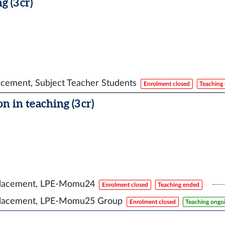
 (3 cr)
cement, Subject Teacher Students
Enrolment closed
Teaching
 in teaching (3 cr)
lacement, LPE-Momu24
Enrolment closed
Teaching ended
lacement, LPE-Momu25 Group
Enrolment closed
Teaching ongo