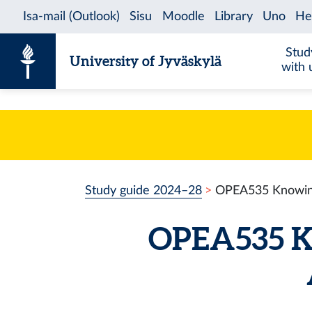
Skip to content
Stud
University of Jyväskylä
with 
Study guide 2024–28
OPEA535 Knowing 
OPEA535 Kn