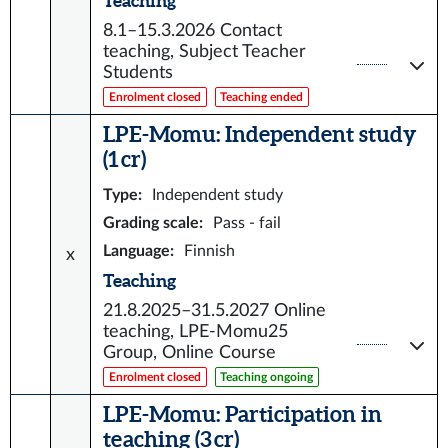
Teaching
8.1–15.3.2026
Contact
teaching, Subject Teacher
Students
Enrolment closed
Teaching ended
LPE-Momu: Independent study
(1 cr)
Type
:
Independent study
Grading scale
:
Pass - fail
Language
:
Finnish
x
Teaching
21.8.2025–31.5.2027
Online
teaching, LPE-Momu25
Group, Online Course
Enrolment closed
Teaching ongoing
LPE-Momu: Participation in
teaching (3 cr)