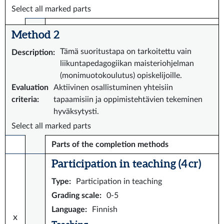
Select all marked parts
Method 2
Tämä suoritustapa on tarkoitettu vain
Description
:
liikuntapedagogiikan maisteriohjelman
(monimuotokoulutus) opiskelijoille.
Evaluation
Aktiivinen osallistuminen yhteisiin
criteria
:
tapaamisiin ja oppimistehtävien tekeminen
hyväksytysti.
Select all marked parts
Parts of the completion methods
Participation in teaching (4 cr)
Type
:
Participation in teaching
Grading scale
:
0-5
Language
:
Finnish
x