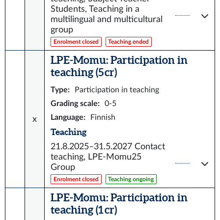
Students, Teaching in a
multilingual and multicultural
group
Enrolment closed
Teaching ended
LPE-Momu: Participation in
teaching (5 cr)
Type
:
Participation in teaching
Grading scale
:
0-5
Language
:
Finnish
x
Teaching
21.8.2025–31.5.2027
Contact
teaching, LPE-Momu25
Group
Enrolment closed
Teaching ongoing
LPE-Momu: Participation in
teaching (1 cr)