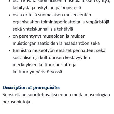
osaa kuvata suomalaisen museolaitoksen syntyä,
kehitystä ja nykytilan painopisteitä
osaa eritellä suomalaisen museokentän
organisaation toimintaperiaatteita ja ympäristöjä
sekä yhteiskunnallisia tehtäviä
on perehtynyt museoiden ja muiden
muistiorganisaatioiden lainsäädäntöön sekä
tunnistaa museotyön eettiset periaatteet sekä
sosiaalisen ja kulttuurisen kestävyyden
merkityksen kulttuuriperintö- ja
kulttuuriympäristötyössä.
Description of prerequisites
Suositellaan suoritettavaksi ennen muita museologian
perusopintoja.