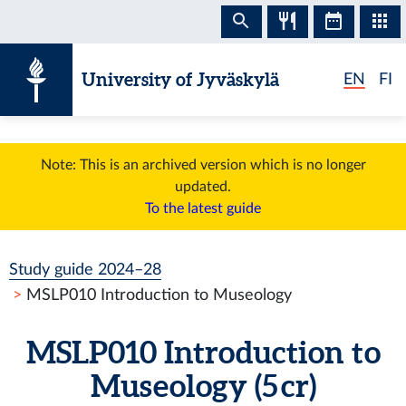
Skip to content
University of Jyväskylä
EN
FI
Note: This is an archived version which is no longer
updated.
To the latest guide
Study guide 2024–28
MSLP010 Introduction to Museology
MSLP010 Introduction to
Museology (5 cr)