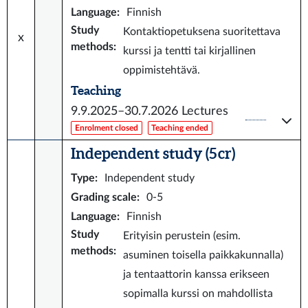
Language
:
Finnish
Study
Kontaktiopetuksena suoritettava
x
methods
:
kurssi ja tentti tai kirjallinen
oppimistehtävä.
Teaching
9.9.2025–30.7.2026
Lectures
Enrolment closed
Teaching ended
Independent study (5 cr)
Type
:
Independent study
Grading scale
:
0-5
Language
:
Finnish
Study
Erityisin perustein (esim.
methods
:
asuminen toisella paikkakunnalla)
ja tentaattorin kanssa erikseen
sopimalla kurssi on mahdollista