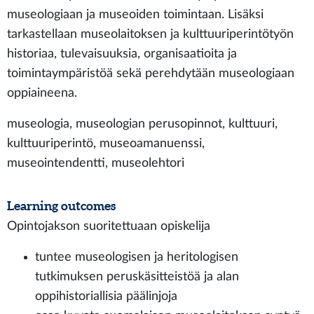
museologiaan ja museoiden toimintaan. Lisäksi
tarkastellaan museolaitoksen ja kulttuuriperintötyön
historiaa, tulevaisuuksia, organisaatioita ja
toimintaympäristöä sekä perehdytään museologiaan
oppiaineena.
museologia, museologian perusopinnot, kulttuuri,
kulttuuriperintö, museoamanuenssi,
museointendentti, museolehtori
Learning outcomes
Opintojakson suoritettuaan opiskelija
tuntee museologisen ja heritologisen
tutkimuksen peruskäsitteistöä ja alan
oppihistoriallisia päälinjoja