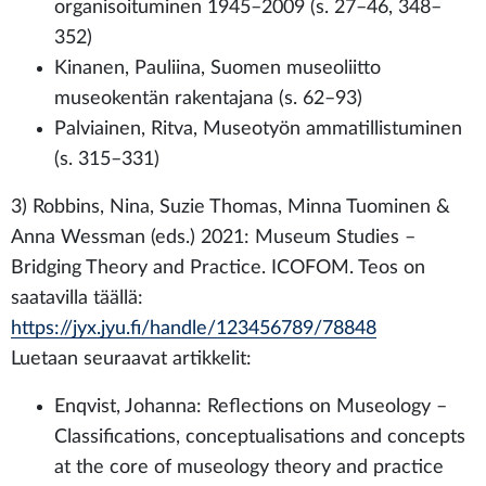
organisoituminen 1945–2009 (s. 27–46, 348–
352)
Kinanen, Pauliina, Suomen museoliitto
museokentän rakentajana (s. 62–93)
Palviainen, Ritva, Museotyön ammatillistuminen
(s. 315–331)
3) Robbins, Nina, Suzie Thomas, Minna Tuominen &
Anna Wessman (eds.) 2021: Museum Studies –
Bridging Theory and Practice. ICOFOM. Teos on
saatavilla täällä:
https://jyx.jyu.fi/handle/123456789/78848
Luetaan seuraavat artikkelit:
Enqvist, Johanna: Reflections on Museology –
Classifications, conceptualisations and concepts
at the core of museology theory and practice