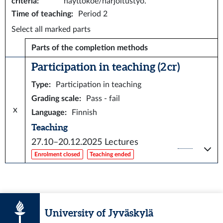
criteria
:
näyttökoe/harjoitustyö.
Time of teaching
:
Period 2
Select all marked parts
Parts of the completion methods
Participation in teaching (2 cr)
Type
:
Participation in teaching
Grading scale
:
Pass - fail
x
Language
:
Finnish
Teaching
27.10–20.12.2025
Lectures
Enrolment closed
Teaching ended
University of Jyväskylä