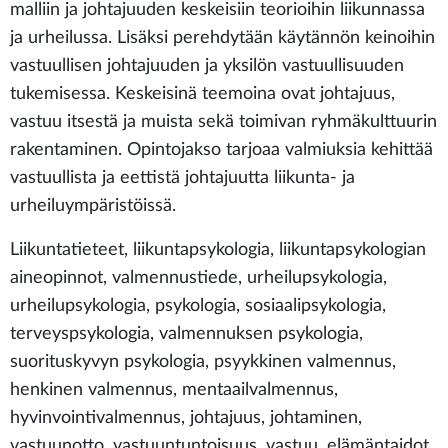
malliin ja johtajuuden keskeisiin teorioihin liikunnassa
ja urheilussa. Lisäksi perehdytään käytännön keinoihin
vastuullisen johtajuuden ja yksilön vastuullisuuden
tukemisessa. Keskeisinä teemoina ovat johtajuus,
vastuu itsestä ja muista sekä toimivan ryhmäkulttuurin
rakentaminen. Opintojakso tarjoaa valmiuksia kehittää
vastuullista ja eettistä johtajuutta liikunta- ja
urheiluympäristöissä.
Liikuntatieteet, liikuntapsykologia, liikuntapsykologian
aineopinnot, valmennustiede, urheilupsykologia,
urheilupsykologia, psykologia, sosiaalipsykologia,
terveyspsykologia, valmennuksen psykologia,
suorituskyvyn psykologia, psyykkinen valmennus,
henkinen valmennus, mentaailvalmennus,
hyvinvointivalmennus, johtajuus, johtaminen,
vastuunotto, vastuuntuntoisuus, vastuu, elämäntaidot,