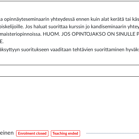
a opinnäyteseminaarin yhteydessä ennen kuin alat kerätä tai käs
iskelijoille. Jos haluat suorittaa kurssin jo kandiseminaarin yhtey
min maisteriopinnoissa. HUOM. JOS OPINTOJAKSO ON SINUL
E.
äksyttyyn suoritukseen vaaditaan tehtävien suorittaminen hyvä
leinen
Enrolment closed
Teaching ended