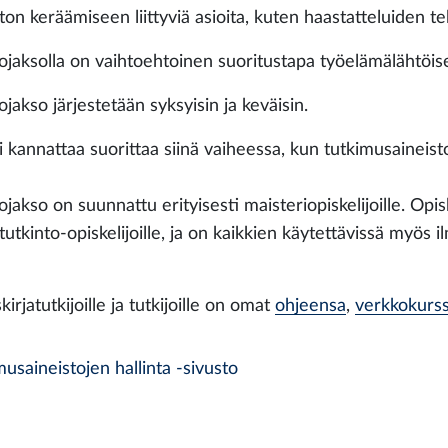
ton keräämiseen liittyviä asioita, kuten haastatteluiden t
ojaksolla on vaihtoehtoinen suoritustapa työelämälähtöis
jakso järjestetään syksyisin ja keväisin.
i kannattaa suorittaa siinä vaiheessa, kun tutkimusaineis
jakso on suunnattu erityisesti maisteriopiskelijoille. Opi
utkinto-opiskelijoille, ja on kaikkien käytettävissä myös i
kirjatutkijoille ja tutkijoille on omat
ohjeensa
,
verkkokurss
musaineistojen hallinta -sivusto