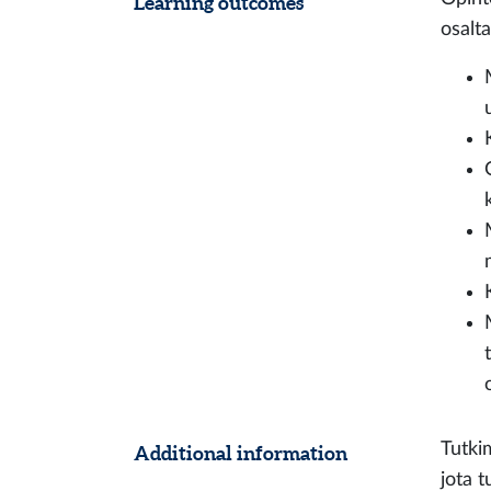
Learning outcomes
osalta
Tutkim
Additional information
jota 