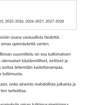
5, 2025-2026, 2026-2027, 2027-2028
isiin osana vastuullista tiedettä.
a omaa opinnäytettä varten.
llinnan suunnittelu on osa tutkimuksen
lennaiset käytännölliset, eettiset ja
linta auttaa tekemään luotettavampaa,
a tutkimusta.
an, onko aineisto mahdollista julkaista ja
ten tarkoittaa.
 kysymyksiin oman tutkimusaineistonsa