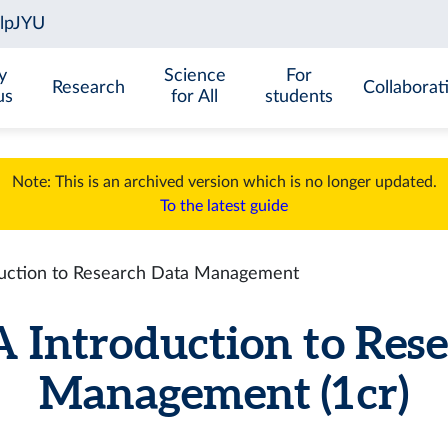
y
Science
For
Research
Collaborat
us
for All
students
Note: This is an archived version which is no longer updated.
To the latest guide
uction to Research Data Management
 Introduction to Rese
Management (1 cr)