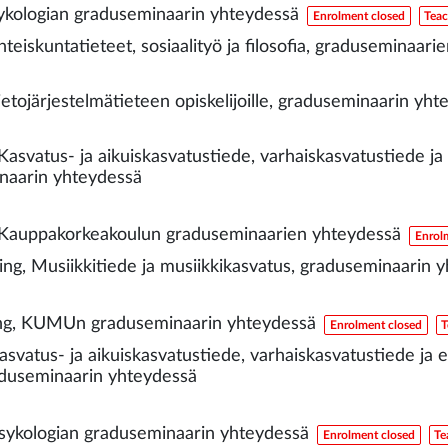
sykologian graduseminaarin yhteydessä
Enrolment closed
Tea
hteiskuntatieteet, sosiaalityö ja filosofia, graduseminaar
ietojärjestelmätieteen opiskelijoille, graduseminaarin yh
Kasvatus- ja aikuiskasvatustiede, varhaiskasvatustiede ja 
inaarin yhteydessä
, Kauppakorkeakoulun graduseminaarien yhteydessä
Enrol
ing, Musiikkitiede ja musiikkikasvatus, graduseminaarin 
ing, KUMUn graduseminaarin yhteydessä
Enrolment closed
T
asvatus- ja aikuiskasvatustiede, varhaiskasvatustiede ja 
raduseminaarin yhteydessä
Psykologian graduseminaarin yhteydessä
Enrolment closed
Te