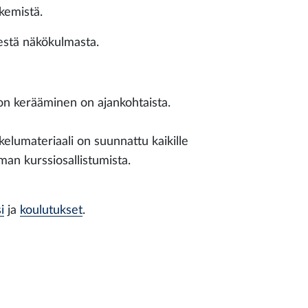
ekemistä.
estä näkökulmasta.
ton kerääminen on ajankohtaista.
skelumateriaali on suunnattu kaikille
lman kurssiosallistumista.
i
ja
koulutukset
.