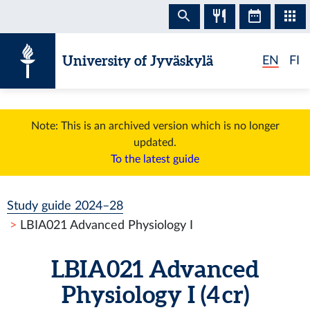
Skip to content
University of Jyväskylä
EN
FI
Note: This is an archived version which is no longer
updated.
To the latest guide
Study guide 2024–28
LBIA021 Advanced Physiology I
LBIA021 Advanced
Physiology I (4 cr)