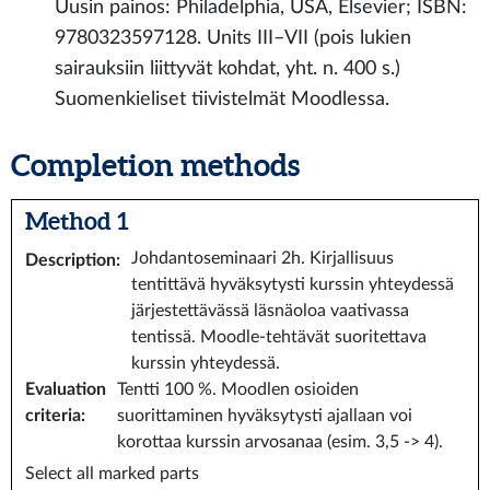
Uusin painos: Philadelphia, USA, Elsevier; ISBN:
9780323597128. Units III–VII (pois lukien
sairauksiin liittyvät kohdat, yht. n. 400 s.)
Suomenkieliset tiivistelmät Moodlessa.
Completion methods
Method 1
Johdantoseminaari 2h. Kirjallisuus
Description
:
tentittävä hyväksytysti kurssin yhteydessä
järjestettävässä läsnäoloa vaativassa
tentissä. Moodle-tehtävät suoritettava
kurssin yhteydessä.
Evaluation
Tentti 100 %. Moodlen osioiden
criteria
:
suorittaminen hyväksytysti ajallaan voi
korottaa kurssin arvosanaa (esim. 3,5 -> 4).
Select all marked parts