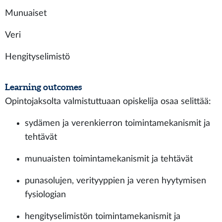
Munuaiset
Veri
Hengityselimistö
Learning outcomes
Opintojaksolta valmistuttuaan opiskelija osaa selittää:
sydämen ja verenkierron toimintamekanismit ja
tehtävät
munuaisten toimintamekanismit ja tehtävät
punasolujen, verityyppien ja veren hyytymisen
fysiologian
hengityselimistön toimintamekanismit ja