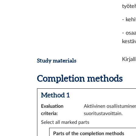
työteh
- keh
- osa
kestä
Kirja
Study materials
Completion methods
Method 1
Evaluation
Aktiivinen osallistumine
criteria
:
suoritustavoittain.
Select all marked parts
Parts of the completion methods