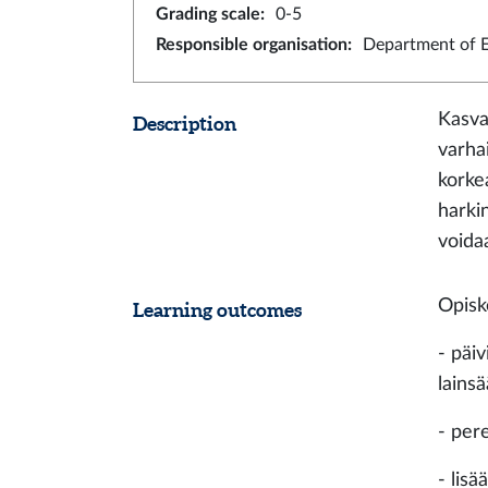
Grading scale
:
0-5
Responsible organisation
:
Department of E
Kasva
Description
varha
korke
harki
voida
Opiske
Learning outcomes
- päi
lainsä
- per
- lis