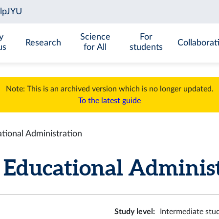
y
Science
For
Research
Collaborat
us
for All
students
Note: This is an archived version which is no longer updated.
To the latest guide
ional Administration
ducational Administra
Study level
:
Intermediate stu