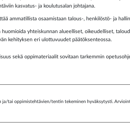
täviin kasvatus- ja koulutusalan johtajana.
ittää ammatillista osaamistaan talous-, henkilöstö- ja hall
a huomioida yhteiskunnan alueelliset, oikeudelliset, taloud
vän kehityksen eri ulottuvuudet päätöksenteossa.
llisuus sekä oppimateriaalit sovitaan tarkemmin opetusohj
n ja/tai oppimistehtävien/tentin tekeminen hyväksytysti. Arvioint