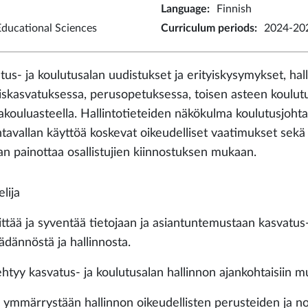
Language
:
Finnish
ducational Sciences
Curriculum periods
:
2024-202
tus- ja koulutusalan uudistukset ja erityiskysymykset, ha
iskasvatuksessa, perusopetuksessa, toisen asteen koulutu
akouluasteella. Hallintotieteiden näkökulma koulutusjoht
ntavallan käyttöä koskevat oikeudelliset vaatimukset sekä 
an painottaa osallistujien kiinnostuksen mukaan.
lija
vittää ja syventää tietojaan ja asiantuntemustaan kasvatus
ädännöstä ja hallinnosta.
ehtyy kasvatus- ja koulutusalan hallinnon ajankohtaisiin mu
ää ymmärrystään hallinnon oikeudellisten perusteiden ja