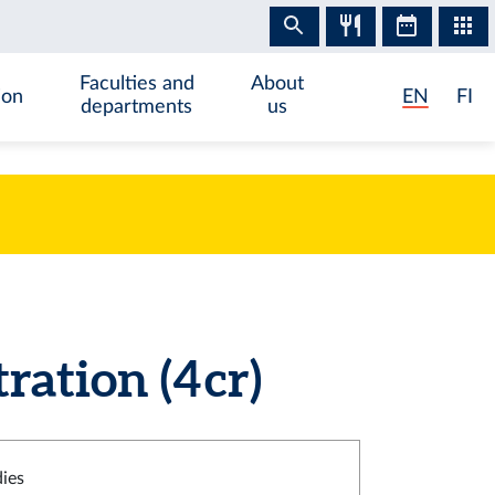
Faculties and
About
ion
EN
FI
departments
us
tion (4 cr)
dies