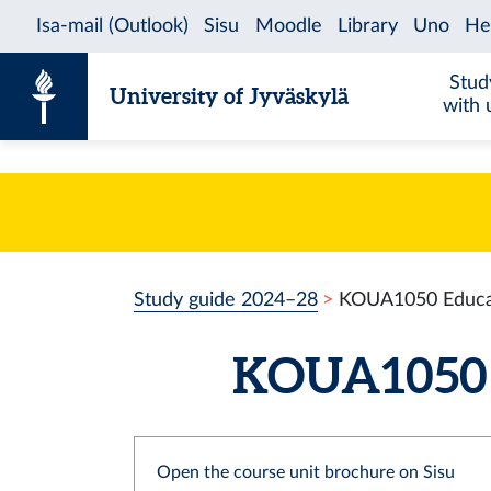
Skip to content
Stud
University of Jyväskylä
with 
Study guide 2024–28
KOUA1050 Educat
KOUA1050 E
Open the course unit brochure on Sisu