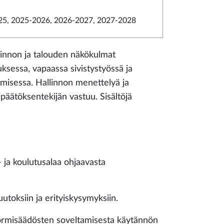
5, 2025-2026, 2026-2027, 2027-2028
llinnon ja talouden näkökulmat
ksessa, vapaassa sivistystyössä ja
amisessa. Hallinnon menettelyä ja
päätöksentekijän vastuu. Sisältöjä
- ja koulutusalaa ohjaavasta
utoksiin ja erityiskysymyksiin.
 normisäädösten soveltamisesta käytännön